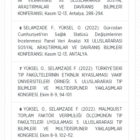
ile İncelenmesi. XII. ULUSLARARASI SOSYAL
ARAŞTIRMALAR VE DAVRANIŞ BİLİMLERİ
KONFERANSI, Kasım 12-13, Antalya, 288-294.
SELAMZADE F., YÜKSEL O. (2022). Gürcistan
6
Cumhuriyeti'nin Sağlık Statüsü Değişimlerinin
İncelenmesi: Panel Veri Analizi. XII. ULUSLARARASI
SOSYAL ARAŞTIRMALAR VE DAVRANIŞ BİLİMLERİ
KONFERANSI, Kasım 12-13, ANTALYA.
YÜKSEL O., SELAMZADE F. (2022). TÜRKİYE’DEKİ
7
TIP FAKÜLTELERİNİN ETKİNLİK KIYASLAMASI: VAKIF
ÜNİVERSİTELERİ ÖRNEĞİ. 5. ULUSLARARASI TIP
BİLİMLERİ VE MULTİDİSİPLİNER YAKLAŞIMLAR
KONGRESİ, Ekim 8-9, 94-101.
YÜKSEL O., SELAMZADE F. (2022). MALMQUİST
8
TOPLAM FAKTÖR VERİMLİLİĞİ ÖLÇÜMÜNÜN TIP
FAKÜLTELERİ UYGULAMASI. 5. ULUSLARARASI TIP
BİLİMLERİ VE MULTİDİSİPLİNER YAKLAŞIMLAR
KONGRESİ, Ekim 8-9, 102-112.