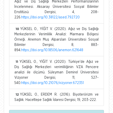
Ağız ve Diş Sağlığı Merkezleri Performanslarının
İncelenmesi. Aksaray Üniversitesi Sosyal Bilimler
Enstitüsü Dergisi, 4, 208-
226.
https://doi.org/10.38122/ased.792720
YÜKSEL O., YİĞİT V. (2020). Ağız ve Diş Sağlığı
10
Merkezlerinin Verimlilik Analizi: Marmara Bölgesi
Örneği. Anemon Muş Alparslan Üniversitesi Sosyal
Bilimler Dergisi, 8, 883-
894.
https://doi.org/10.18506/anemon.621648
YÜKSEL O., YİĞİT V. (2020). Türkiye'de Ağız ve
11
Diş Sağlığı Merkezleri verimliliğinin VZA Pencere
analizi ile ölçümü. Süleyman Demirel Üniversitesi
Vizyoner Dergisi, 11, 527-
540.
https://doi.org/10.21076/vizyoner.672351
YÜKSEL O., ERDEM R. (2016). Biyoterörizm ve
12
Sağlık. Hacettepe Sağlık İdaresi Dergisi, 19, 203-222.