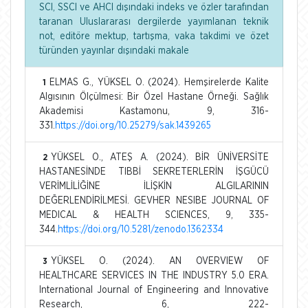
SCI, SSCI ve AHCI dışındaki indeks ve özler tarafından
taranan Uluslararası dergilerde yayımlanan teknik
not, editöre mektup, tartışma, vaka takdimi ve özet
türünden yayınlar dışındaki makale
ELMAS G., YÜKSEL O. (2024). Hemşirelerde Kalite
1
Algısının Ölçülmesi: Bir Özel Hastane Örneği. Sağlık
Akademisi Kastamonu, 9, 316-
331.
https://doi.org/10.25279/sak.1439265
YÜKSEL O., ATEŞ A. (2024). BİR ÜNİVERSİTE
2
HASTANESİNDE TIBBİ SEKRETERLERİN İŞGÜCÜ
VERİMLİLİĞİNE İLİŞKİN ALGILARININ
DEĞERLENDİRİLMESİ. GEVHER NESIBE JOURNAL OF
MEDICAL & HEALTH SCIENCES, 9, 335-
344.
https://doi.org/10.5281/zenodo.1362334
YÜKSEL O. (2024). AN OVERVIEW OF
3
HEALTHCARE SERVICES IN THE INDUSTRY 5.0 ERA.
International Journal of Engineering and Innovative
Research, 6, 222-