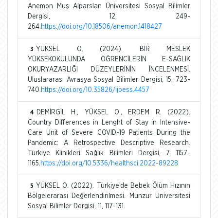
Anemon Muş Alparslan Üniversitesi Sosyal Bilimler
Dergisi, 12, 249-
264.
https://doi.org/10.18506/anemon.1418427
YÜKSEL O. (2024). BİR MESLEK
3
YÜKSEKOKULUNDA ÖĞRENCİLERİN E-SAĞLIK
OKURYAZARLIĞI DÜZEYLERİNİN İNCELENMESİ.
Uluslararası Avrasya Sosyal Bilimler Dergisi, 15, 723-
740.
https://doi.org/10.35826/ijoess.4457
DEMİRGİL H., YÜKSEL O., ERDEM R. (2022).
4
Country Differences in Lenght of Stay in Intensive-
Care Unit of Severe COVID-19 Patients During the
Pandemic: A Retrospective Descriptive Research.
Türkiye Klinikleri Sağlık Bilimleri Dergisi, 7, 1157-
1165.
https://doi.org/10.5336/healthsci.2022-89228
YÜKSEL O. (2022). Türkiye’de Bebek Ölüm Hızının
5
Bölgelerarası Değerlendirilmesi. Munzur Üniversitesi
Sosyal Bilimler Dergisi, 11, 117-131.