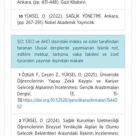
Ankara, (pp. 431-448). Gazi Kitabevi.
YÜKSEL O. (2022). SAĞLIK YÖNETİMİ. Ankara,
10
(pp. 267-291). Nobel Akademik Yayıncılık.
SCI, SSCI ve AHCI dışındaki indeks ve özler tarafından
taranan Ulusal dergilerde yayımlanan teknik not,
editöre mektup, tartışma, vaka takdimi ve özet
türünden yayınlar dışındaki makale
Öztürk F., Çeçen Z., YÜKSEL O. (2025). Üniversite
1
Öğrencilerinin Yapay Zekâ Kaygısı ve Kariyer
Geleceği Algılarının İncelenmesi. Gençlik Araştırmaları
Dergisi, 13, 15-
38.
https://doi.org/10.52528/genclikarastirmalari.15440
52
YÜKSEL O. (2024). Sağlık Kurumları İşletmeciliği
2
Öğrencilerinin Bireysel Yenilikçilik Algıları ile Olumlu
Gelecek Beklentileri Arasındaki İlişkinin İncelenmesi.