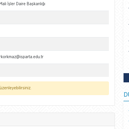
Mali İşler Daire Başkanlığı
rkorkmaz@isparta.edu.tr
zenleyebilirsiniz.
D