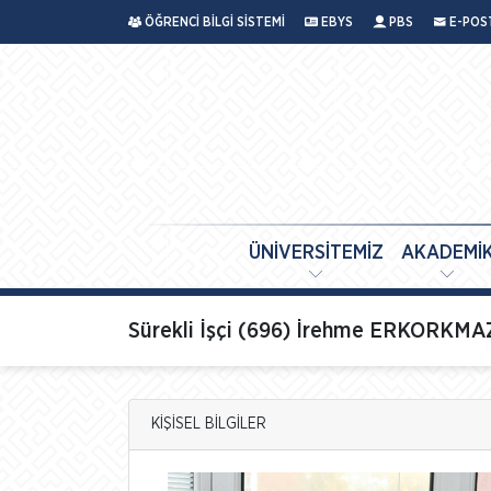
ÖĞRENCİ BİLGİ SİSTEMİ
EBYS
PBS
E-POS
ÜNİVERSİTEMİZ
AKADEMİ
Sürekli İşçi (696) İrehme ERKORKMA
KİŞİSEL BİLGİLER