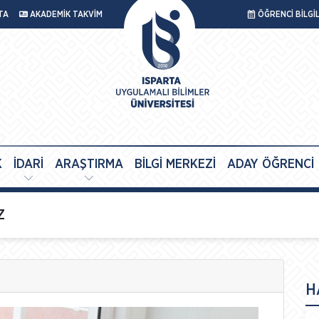
TA
AKADEMİK TAKVİM
ÖĞRENCİ BİLGİ
K
İDARİ
ARAŞTIRMA
BİLGİ MERKEZİ
ADAY ÖĞRENCİ
Z
H