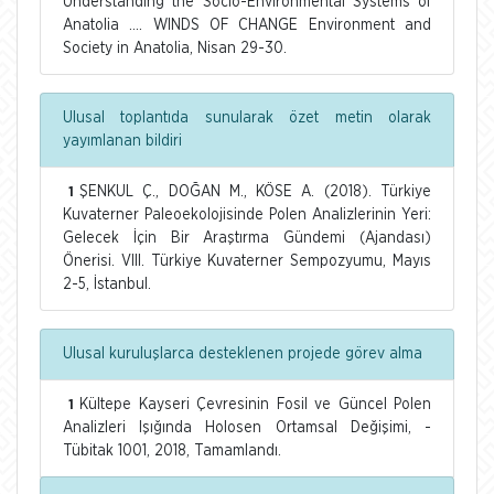
Understanding the Socio-Environmental Systems of
Anatolia …. WINDS OF CHANGE Environment and
Society in Anatolia, Nisan 29-30.
Ulusal toplantıda sunularak özet metin olarak
yayımlanan bildiri
ŞENKUL Ç., DOĞAN M., KÖSE A. (2018). Türkiye
1
Kuvaterner Paleoekolojisinde Polen Analizlerinin Yeri:
Gelecek İçin Bir Araştırma Gündemi (Ajandası)
Önerisi. VIII. Türkiye Kuvaterner Sempozyumu, Mayıs
2-5, İstanbul.
Ulusal kuruluşlarca desteklenen projede görev alma
Kültepe Kayseri Çevresinin Fosil ve Güncel Polen
1
Analizleri Işığında Holosen Ortamsal Değişimi, -
Tübitak 1001, 2018, Tamamlandı.