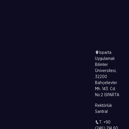
Isparta
Uygulamalı
Bilimler
Üniversitesi,
32200
Bahçelievler
Mh. 143. Cd.
No:2 ISPARTA
Rektörlük
Santral
T. +90
(246) 214 60