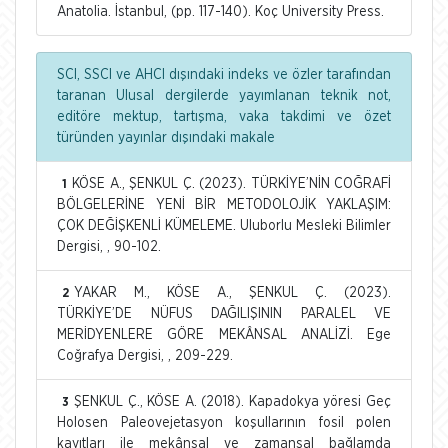
Anatolia. İstanbul, (pp. 117-140). Koç University Press.
SCI, SSCI ve AHCI dışındaki indeks ve özler tarafından
taranan Ulusal dergilerde yayımlanan teknik not,
editöre mektup, tartışma, vaka takdimi ve özet
türünden yayınlar dışındaki makale
KÖSE A., ŞENKUL Ç. (2023). TÜRKİYE’NİN COĞRAFİ
1
BÖLGELERİNE YENİ BİR METODOLOJİK YAKLAŞIM:
ÇOK DEĞİŞKENLİ KÜMELEME. Uluborlu Mesleki Bilimler
Dergisi, , 90-102.
YAKAR M., KÖSE A., ŞENKUL Ç. (2023).
2
TÜRKİYE’DE NÜFUS DAĞILIŞININ PARALEL VE
MERİDYENLERE GÖRE MEKÂNSAL ANALİZİ. Ege
Coğrafya Dergisi, , 209-229.
ŞENKUL Ç., KÖSE A. (2018). Kapadokya yöresi Geç
3
Holosen Paleovejetasyon koşullarının fosil polen
kayıtları ile mekânsal ve zamansal bağlamda