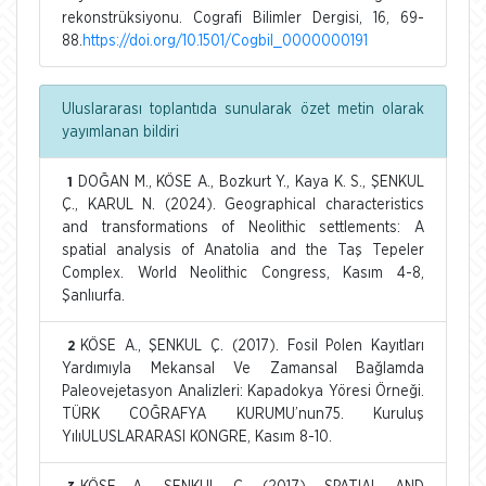
rekonstrüksiyonu. Cografi Bilimler Dergisi, 16, 69-
88.
https://doi.org/10.1501/Cogbil_0000000191
Uluslararası toplantıda sunularak özet metin olarak
yayımlanan bildiri
DOĞAN M., KÖSE A., Bozkurt Y., Kaya K. S., ŞENKUL
1
Ç., KARUL N. (2024). Geographical characteristics
and transformations of Neolithic settlements: A
spatial analysis of Anatolia and the Taş Tepeler
Complex. World Neolithic Congress, Kasım 4-8,
Şanlıurfa.
KÖSE A., ŞENKUL Ç. (2017). Fosil Polen Kayıtları
2
Yardımıyla Mekansal Ve Zamansal Bağlamda
Paleovejetasyon Analizleri: Kapadokya Yöresi Örneği.
TÜRK COĞRAFYA KURUMU’nun75. Kuruluş
YılıULUSLARARASI KONGRE, Kasım 8-10.