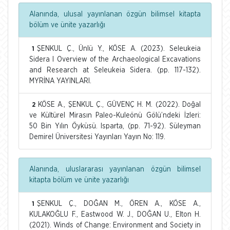
Alanında, ulusal yayınlanan özgün bilimsel kitapta
bölüm ve ünite yazarlığı
ŞENKUL Ç., Ünlü Y., KÖSE A. (2023). Seleukeia
1
Sidera I Overview of the Archaeological Excavations
and Research at Seleukeia Sidera. (pp. 117-132).
MYRİNA YAYINLARI.
KÖSE A., ŞENKUL Ç., GÜVENÇ H. M. (2022). Doğal
2
ve Kültürel Mirasın Paleo-Kuleönü Gölü’ndeki İzleri:
50 Bin Yılın Öyküsü. Isparta, (pp. 71-92). Süleyman
Demirel Üniversitesi Yayınları Yayın No: 119.
Alanında, uluslararası yayınlanan özgün bilimsel
kitapta bölüm ve ünite yazarlığı
ŞENKUL Ç., DOĞAN M., ÖREN A., KÖSE A.,
1
KULAKOĞLU F., Eastwood W. J., DOĞAN U., Elton H.
(2021). Winds of Change: Environment and Society in