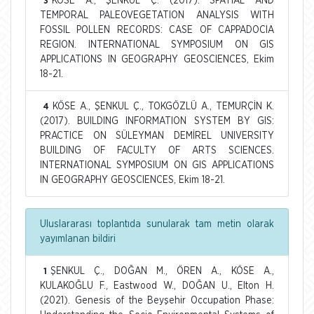
KÖSE A., ŞENKUL Ç. (2017). SPATIAL AND
3
TEMPORAL PALEOVEGETATION ANALYSIS WITH
FOSSIL POLLEN RECORDS: CASE OF CAPPADOCIA
REGION. INTERNATIONAL SYMPOSIUM ON GIS
APPLICATIONS IN GEOGRAPHY GEOSCIENCES, Ekim
18-21.
KÖSE A., ŞENKUL Ç., TOKGÖZLÜ A., TEMURÇİN K.
4
(2017). BUILDING INFORMATION SYSTEM BY GIS:
PRACTICE ON SÜLEYMAN DEMİREL UNIVERSITY
BUILDING OF FACULTY OF ARTS SCIENCES.
INTERNATIONAL SYMPOSIUM ON GIS APPLICATIONS
IN GEOGRAPHY GEOSCIENCES, Ekim 18-21.
Uluslararası toplantıda sunularak tam metin olarak
yayımlanan bildiri
ŞENKUL Ç., DOĞAN M., ÖREN A., KÖSE A.,
1
KULAKOĞLU F., Eastwood W., DOĞAN U., Elton H.
(2021). Genesis of the Beyşehir Occupation Phase: