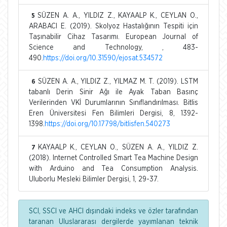
SÜZEN A. A., YILDIZ Z., KAYAALP K., CEYLAN O.,
5
ARABACI E. (2019). Skolyoz Hastalığının Tespiti için
Taşınabilir Cihaz Tasarımı. European Journal of
Science and Technology, , 483-
490.
https://doi.org/10.31590/ejosat.534572
SÜZEN A. A., YILDIZ Z., YILMAZ M. T. (2019). LSTM
6
tabanlı Derin Sinir Ağı ile Ayak Taban Basınç
Verilerinden VKİ Durumlarının Sınıflandırılması. Bitlis
Eren Üniversitesi Fen Bilimleri Dergisi, 8, 1392-
1398.
https://doi.org/10.17798/bitlisfen.540273
KAYAALP K., CEYLAN O., SÜZEN A. A., YILDIZ Z.
7
(2018). Internet Controlled Smart Tea Machine Design
with Arduino and Tea Consumption Analysis.
Uluborlu Mesleki Bilimler Dergisi, 1, 29-37.
SCI, SSCI ve AHCI dışındaki indeks ve özler tarafından
taranan Uluslararası dergilerde yayımlanan teknik