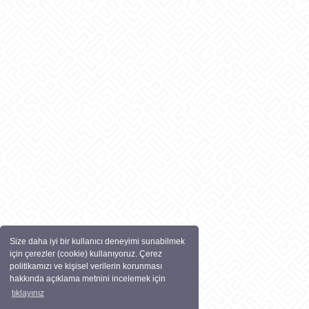
Size daha iyi bir kullanıcı deneyimi sunabilmek
için çerezler (cookie) kullanıyoruz. Çerez
politikamızı ve kişisel verilerin korunması
hakkında açıklama metnini incelemek için
tıklayınız