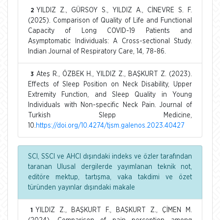
YILDIZ Z., GÜRSOY S., YILDIZ A., CİNEVRE S. F.
2
(2025). Comparison of Quality of Life and Functional
Capacity of Long COVID-19 Patients and
Asymptomatic Individuals: A Cross-sectional Study.
Indian Journal of Respiratory Care, 14, 78-86.
Ateş R., ÖZBEK H., YILDIZ Z., BAŞKURT Z. (2023).
3
Effects of Sleep Position on Neck Disability, Upper
Extremity Function, and Sleep Quality in Young
Individuals with Non-specific Neck Pain. Journal of
Turkish Slepp Medicine,
10.
https://doi.org/10.4274/tjsm.galenos.2023.40427
SCI, SSCI ve AHCI dışındaki indeks ve özler tarafından
taranan Ulusal dergilerde yayımlanan teknik not,
editöre mektup, tartışma, vaka takdimi ve özet
türünden yayınlar dışındaki makale
YILDIZ Z., BAŞKURT F., BAŞKURT Z., ÇİMEN M.
1