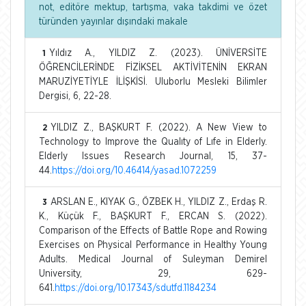
not, editöre mektup, tartışma, vaka takdimi ve özet
türünden yayınlar dışındaki makale
Yıldız A., YILDIZ Z. (2023). ÜNİVERSİTE
1
ÖĞRENCİLERİNDE FİZİKSEL AKTİVİTENİN EKRAN
MARUZİYETİYLE İLİŞKİSİ. Uluborlu Mesleki Bilimler
Dergisi, 6, 22-28.
YILDIZ Z., BAŞKURT F. (2022). A New View to
2
Technology to Improve the Qualıty of Lıfe in Elderly.
Elderly Issues Research Journal, 15, 37-
44.
https://doi.org/10.46414/yasad.1072259
ARSLAN E., KIYAK G., ÖZBEK H., YILDIZ Z., Erdaş R.
3
K., Küçük F., BAŞKURT F., ERCAN S. (2022).
Comparison of the Effects of Battle Rope and Rowing
Exercises on Physical Performance in Healthy Young
Adults. Medical Journal of Suleyman Demirel
University, 29, 629-
641.
https://doi.org/10.17343/sdutfd.1184234