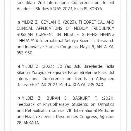
farklılıkları. 2nd International Conference on Recent
Academic Studies ICRAS 2023, Ekim 19, KONYA.
YILDIZ Z., CEYLAN O. (2023). THEORETICAL AND
5
CLINICAL APPLICATIONS OF MEDIUM FREQUENCY
RUSSIAN CURRENT IN MUSCLE STRENGTHENING
THERAPY. 4. İnternational Antalya Scientific Research
and Innovative Studies Congress, Mayıs 9, ANTALYA,
952-960.
YILDIZ Z. (2023). 50 Yaş Üstü Bireylerde Fazla
6
Kilonun Yürüyüş Enerjisi ve Parametrelerine Etkisi. 1st
International Conference on Trends in Advanced
Research ICTAR 2023, Mart 4, KONYA, 235-240.
YILDIZ Z., BURAN S., BAŞKURT F. (2021).
7
Feedback of Physiotherapy Students on Orthotics
and Rehabilitation Course. 7th International Medicine
and Health Sciences Researches Congress, Ağustos
28, ANKARA.