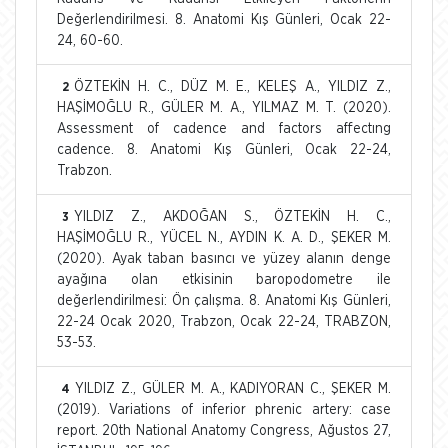
Değerlendirilmesi. 8. Anatomi Kış Günleri, Ocak 22-
24, 60-60.
ÖZTEKİN H. C., DÜZ M. E., KELEŞ A., YILDIZ Z.,
2
HAŞİMOĞLU R., GÜLER M. A., YILMAZ M. T. (2020).
Assessment of cadence and factors affectıng
cadence. 8. Anatomi Kış Günleri, Ocak 22-24,
Trabzon.
YILDIZ Z., AKDOĞAN S., ÖZTEKİN H. C.,
3
HAŞİMOĞLU R., YÜCEL N., AYDIN K. A. D., ŞEKER M.
(2020). Ayak taban basıncı ve yüzey alanın denge
ayağına olan etkisinin baropodometre ile
değerlendirilmesi: Ön çalışma. 8. Anatomi Kış Günleri,
22-24 Ocak 2020, Trabzon, Ocak 22-24, TRABZON,
53-53.
YILDIZ Z., GÜLER M. A., KADIYORAN C., ŞEKER M.
4
(2019). Variations of inferior phrenic artery: case
report. 20th National Anatomy Congress, Ağustos 27,