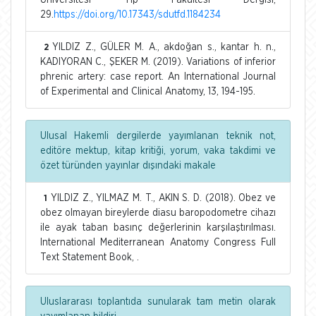
29.
https://doi.org/10.17343/sdutfd.1184234
YILDIZ Z., GÜLER M. A., akdoğan s., kantar h. n.,
2
KADIYORAN C., ŞEKER M. (2019). Variations of inferior
phrenic artery: case report. An International Journal
of Experimental and Clinical Anatomy, 13, 194-195.
Ulusal Hakemli dergilerde yayımlanan teknik not,
editöre mektup, kitap kritiği, yorum, vaka takdimi ve
özet türünden yayınlar dışındaki makale
YILDIZ Z., YILMAZ M. T., AKIN S. D. (2018). Obez ve
1
obez olmayan bireylerde diasu baropodometre cihazı
ile ayak taban basınç değerlerinin karşılaştırılması.
International Mediterranean Anatomy Congress Full
Text Statement Book, .
Uluslararası toplantıda sunularak tam metin olarak