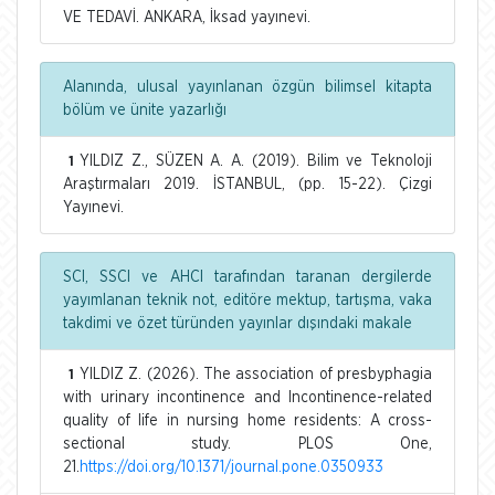
VE TEDAVİ. ANKARA, İksad yayınevi.
Alanında, ulusal yayınlanan özgün bilimsel kitapta
bölüm ve ünite yazarlığı
YILDIZ Z., SÜZEN A. A. (2019). Bilim ve Teknoloji
1
Araştırmaları 2019. İSTANBUL, (pp. 15-22). Çizgi
Yayınevi.
SCI, SSCI ve AHCI tarafından taranan dergilerde
yayımlanan teknik not, editöre mektup, tartışma, vaka
takdimi ve özet türünden yayınlar dışındaki makale
YILDIZ Z. (2026). The association of presbyphagia
1
with urinary incontinence and Incontinence-related
quality of life in nursing home residents: A cross-
sectional study. PLOS One,
21.
https://doi.org/10.1371/journal.pone.0350933