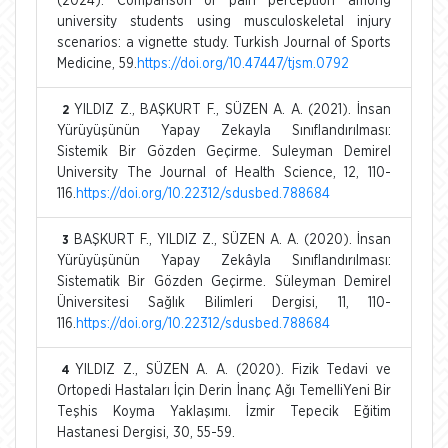
(2024). Comparison of pain perception among
university students using musculoskeletal injury
scenarios: a vignette study. Turkish Journal of Sports
Medicine, 59.
https://doi.org/10.47447/tjsm.0792
YILDIZ Z., BAŞKURT F., SÜZEN A. A. (2021). İnsan
2
Yürüyüşünün Yapay Zekayla Sınıflandırılması:
Sistemik Bir Gözden Geçirme. Suleyman Demirel
University The Journal of Health Science, 12, 110-
116.
https://doi.org/10.22312/sdusbed.788684
BAŞKURT F., YILDIZ Z., SÜZEN A. A. (2020). İnsan
3
Yürüyüşünün Yapay Zekâyla Sınıflandırılması:
Sistematik Bir Gözden Geçirme. Süleyman Demirel
Üniversitesi Sağlık Bilimleri Dergisi, 11, 110-
116.
https://doi.org/10.22312/sdusbed.788684
YILDIZ Z., SÜZEN A. A. (2020). Fizik Tedavi ve
4
Ortopedi Hastaları İçin Derin İnanç Ağı TemelliYeni Bir
Teşhis Koyma Yaklaşımı. İzmir Tepecik Eğitim
Hastanesi Dergisi, 30, 55-59.