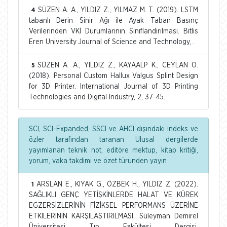
SÜZEN A. A., YILDIZ Z., YILMAZ M. T. (2019). LSTM
4
tabanlı Derin Sinir Ağı ile Ayak Taban Basınç
Verilerinden VKİ Durumlarının Sınıflandırılması. Bitlis
Eren University Journal of Science and Technology, .
SÜZEN A. A., YILDIZ Z., KAYAALP K., CEYLAN O.
5
(2018). Personal Custom Hallux Valgus Splint Design
for 3D Printer. International Journal of 3D Printing
Technologies and Digital Industry, 2, 37-45.
SCI, SCI-Expanded, SSCI ve AHCI dışındaki indeks ve
özler tarafından taranan Ulusal dergilerde
yayımlanan teknik not, editöre mektup, kitap kritiği,
yorum, vaka takdimi ve özet türünden yayın
ARSLAN E., KIYAK G., ÖZBEK H., YILDIZ Z. (2022).
1
SAĞLIKLI GENÇ YETİŞKİNLERDE HALAT VE KÜREK
EGZERSİZLERİNİN FİZİKSEL PERFORMANS ÜZERİNE
ETKİLERİNİN KARŞILAŞTIRILMASI. Süleyman Demirel
Üniversitesi Tıp Fakültesi Dergisi,