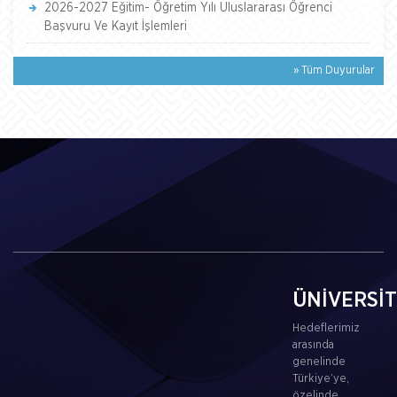
2026-2027 Eğitim- Öğretim Yılı Uluslararası Öğrenci
Başvuru Ve Kayıt İşlemleri
» Tüm Duyurular
ÜNİVERSİ
Hedeflerimiz
arasında
genelinde
Türkiye’ye,
özelinde