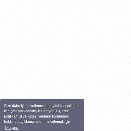
Size daha iyi bir kullanıcı deneyimi sunabilmek
için çerezler (cookie) kullanıyoruz. Çerez
politikamızı ve kişisel verilerin korunması
hakkında açıklama metnini incelemek için
tıklayınız