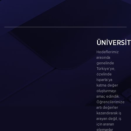
ÜNİVERSİ
Hedeflerimiz
arasında
genelinde
Türkiye’ye,
özelinde
Isparta’ya
katma değer
oluşturmayı
amaç edindik.
Öğrencilerimize
artı değerler
kazandırarak iş
arayan değil, iş
için aranan
elemanlar