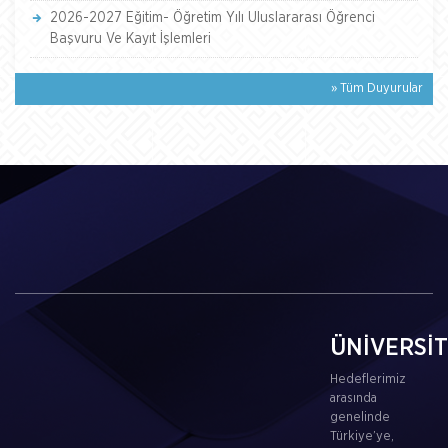
2026-2027 Eğitim- Öğretim Yılı Uluslararası Öğrenci
Başvuru Ve Kayıt İşlemleri
» Tüm Duyurular
ÜNİVERSİ
Hedeflerimiz
arasında
genelinde
Türkiye’ye,