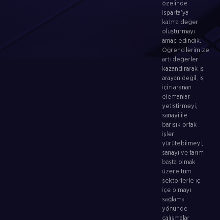
özelinde
Isparta’ya
katma değer
oluşturmayı
amaç edindik.
Öğrencilerimize
artı değerler
kazandırarak iş
arayan değil, iş
için aranan
elemanlar
yetiştirmeyi,
sanayi ile
barışık ortak
işler
yürütebilmeyi,
sanayi ve tarım
başta olmak
üzere tüm
sektörlerle iç
içe olmayı
sağlama
yönünde
çalışmalar