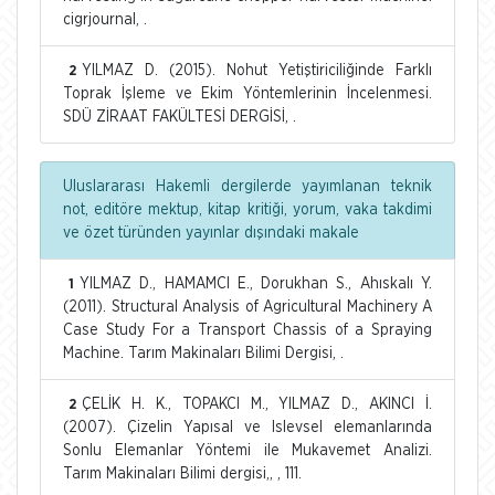
cigrjournal, .
YILMAZ D. (2015). Nohut Yetiştiriciliğinde Farklı
2
Toprak İşleme ve Ekim Yöntemlerinin İncelenmesi.
SDÜ ZİRAAT FAKÜLTESİ DERGİSİ, .
Uluslararası Hakemli dergilerde yayımlanan teknik
not, editöre mektup, kitap kritiği, yorum, vaka takdimi
ve özet türünden yayınlar dışındaki makale
YILMAZ D., HAMAMCI E., Dorukhan S., Ahıskalı Y.
1
(2011). Structural Analysis of Agricultural Machinery A
Case Study For a Transport Chassis of a Spraying
Machine. Tarım Makinaları Bilimi Dergisi, .
ÇELİK H. K., TOPAKCI M., YILMAZ D., AKINCI İ.
2
(2007). Çizelin Yapısal ve Islevsel elemanlarında
Sonlu Elemanlar Yöntemi ile Mukavemet Analizi.
Tarım Makinaları Bilimi dergisi,, , 111.