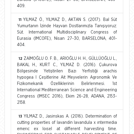
409.
YILMAZ Ö., YILMAZ D., AKTAN S. (2017). Bal Süt
11
Yumurtanın İzinde Hayvan Dostlarımızla Tanışıyoruz:
Süt. International Multidisciplinary Congress of
Eurasia (IMCOFE), Nisan 27-30, BARSELONA, 401-
404.
ZAİMOĞLU O. F. B., ARIOĞLU H. H., GÜLLÜOĞLU L.,
12
BAKAL H., KURT C., YILMAZ D. (2016). Çukurova
Bölgesinde Yetiştirilen Bazı Yerfistiği arachis
hypogea l Çeşitlerine Ait Meyvelerin Agronomik Ve
Fizikomekanik Özelliklerinin Belirlenmesi. 1st
International Mediterranean Science and Engineering
Congress (IMSEC 2016), Ekim 26-28, ADANA, 2153-
2158.
YILMAZ D., Jasinskas A. (2016). Determination of
13
cutting properties of lavandin lavandula x ıntermedıa
emerıc ex loısel at different harvesting time.