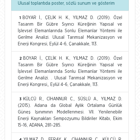
Ulusal toplantıda poster, sözlü sunum ve gösterim
BOYAR İ., ÇELİK H. K., YILMAZ D. (2019). Özel
1
Tasarım Bir Gübre Sıyırıcı Küreğinin Yapısal ve
İşlevsel Elemanlarında Sonlu Elemanlar Yöntemi ile
Gerilme Analizi. Ulusal Tarımsal Mekanizasyon ve
Enerji Kongresi, Eylül 4-6, Çanakkale, 113.
BOYAR İ., ÇELİK H. K., YILMAZ D. (2019). Özel
2
Tasarım Bir Gübre Sıyırıcı Küreğinin Yapısal ve
İşlevsel Elemanlarında Sonlu Elemanlar Yöntemi ile
Gerilme Analizi. . Ulusal Tarımsal Mekanizasyon ve
Enerji Kongresi,, Eylül 4-6, Çanakkale, 113.
KÜLCÜ R., CİHANNUR C., SÜSLÜ A., YILMAZ D.
3
(2015). Adana da Global Aylık Ortalama Günlük
Güneş Işınımının Modellenmesi. VII. Yenilenebilir
Enerji Kaynakları Sempozyumu Bildiriler Kitabı, Ekim
15-16, ADANA, 281-285.
YILMAZ D., FERAY K., CİHANNUR C., KÜLCÜ R.
4