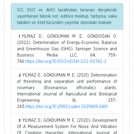
SCI, SSCI ve AHCI tarafından taranan dergilerde
yayımlanan teknik not, editöre mektup, tartışma, vaka
takdimi ve özet türünden yayınlar dışındaki makale
YILMAZ D., GÖKDUMAN M. E., GÖKDOĞAN O.
1
(2022). Determination of Energy-Economic Balance
and Greenhouse Gas (GHG). Springer Science and
Business Media LLC, 64, 759-
766.
https://doi.org/10.1007/s10341-022-00742-2
YILMAZ D., GÖKDUMAN M. E. (2021). Determination
2
of threshing and separation unit performance of
rosemary (Rosmarinus officinalis) plants.
International Journal of Agricultural and Biological
Engineering, 14, 237-
243.
https://doi.org/10.25165/j.ijabe.20211406.6461
YILMAZ D., GÖKDUMAN M. E. (2020). Development
3
Of A Measurement System For Noise And Vibration
Of Combine Harvester. International Journal of