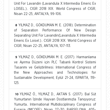
Unit For Lavandin (Lavandula X Intermedia Emeric Ex
LOISEL.).. CIGR 2018 XIX. World Congress of CIGR,
Nisan 22-25, ANTALYA, 99-106.
YILMAZ D., GÖKDUMAN M. E. (2018). Determination
8
of Separation Performance Of New Design
Separating Unit For Lavandin(Lavandula X Intermedia
Emeric Ex Loisel.).. CIGR 2018 XIX. World Congress of
CIGR, Nisan 22-25, ANTALYA, 107-113.
YILMAZ D., GÖKDUMAN M. E. (2017). Harmanlama
9
ve Ayırma Düzeni için PLC Tabanlı Kontrol Sistemi
Tasarımı ve Geliştirilmesi. International Congress of
the New Approaches and Technologies for
Sustainable Development, Eylül 21-24, ISPARTA, 119-
125.
YILMAZ Ö., YILMAZ D., AKTAN S. (2017). Bal Süt
10
Yumurtanın İzinde Hayvan Dostlarımızla Tanışıyoruz:
Yumurta.. International Multidisciplinary Congress of
Eurasia (IMCOFE), Nisan 27-30, BARSELONA, 405-