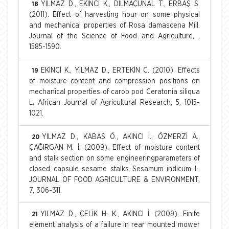
YILMAZ D., EKİNCİ K., DİLMAÇÜNAL T., ERBAŞ S.
18
(2011). Effect of harvesting hour on some physical
and mechanical properties of Rosa damascena Mill.
Journal of the Science of Food and Agriculture, ,
1585-1590.
EKİNCİ K., YILMAZ D., ERTEKİN C. (2010). Effects
19
of moisture content and compression positions on
mechanical properties of carob pod Ceratonia siliqua
L. African Journal of Agricultural Research, 5, 1015-
1021.
YILMAZ D., KABAŞ Ö., AKINCI İ., ÖZMERZİ A.,
20
ÇAĞIRGAN M. İ. (2009). Effect of moisture content
and stalk section on some engineeringparameters of
closed capsule sesame stalks Sesamum indicum L.
JOURNAL OF FOOD AGRICULTURE & ENVIRONMENT,
7, 306-311.
YILMAZ D., ÇELİK H. K., AKINCI İ. (2009). Finite
21
element analysis of a failure in rear mounted mower