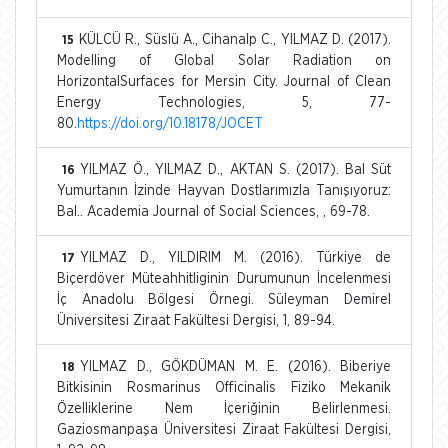
KÜLCÜ R., Süslü A., Cihanalp C., YILMAZ D. (2017).
15
Modelling of Global Solar Radiation on
HorizontalSurfaces for Mersin City. Journal of Clean
Energy Technologies, 5, 77-
80.
https://doi.org/10.18178/JOCET
YILMAZ Ö., YILMAZ D., AKTAN S. (2017). Bal Süt
16
Yumurtanın İzinde Hayvan Dostlarımızla Tanışıyoruz:
Bal.. Academia Journal of Social Sciences, , 69-78.
YILMAZ D., YILDIRIM M. (2016). Türkiye de
17
Biçerdöver Müteahhitliginin Durumunun İncelenmesi
İç Anadolu Bölgesi Örnegi. Süleyman Demirel
Üniversitesi Ziraat Fakültesi Dergisi, 1, 89-94.
YILMAZ D., GÖKDÜMAN M. E. (2016). Biberiye
18
Bitkisinin Rosmarinus Officinalis Fiziko Mekanik
Özelliklerine Nem İçeriğinin Belirlenmesi.
Gaziosmanpaşa Üniversitesi Ziraat Fakültesi Dergisi,