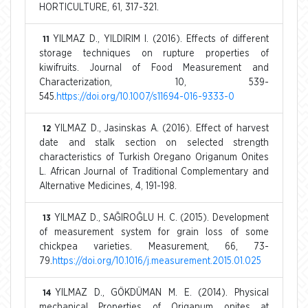
HORTICULTURE, 61, 317-321.
YILMAZ D., YILDIRIM I. (2016). Effects of different
11
storage techniques on rupture properties of
kiwifruits. Journal of Food Measurement and
Characterization, 10, 539-
545.
https://doi.org/10.1007/s11694-016-9333-0
YILMAZ D., Jasinskas A. (2016). Effect of harvest
12
date and stalk section on selected strength
characteristics of Turkish Oregano Origanum Onites
L. African Journal of Traditional Complementary and
Alternative Medicines, 4, 191-198.
YILMAZ D., SAĞIROĞLU H. C. (2015). Development
13
of measurement system for grain loss of some
chickpea varieties. Measurement, 66, 73-
79.
https://doi.org/10.1016/j.measurement.2015.01.025
YILMAZ D., GÖKDÜMAN M. E. (2014). Physical
14
mechanical Properties of Origanum onites at