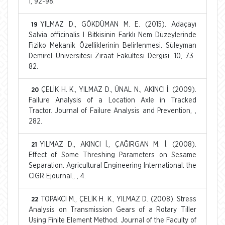
1, 92-98.
YILMAZ D., GÖKDÜMAN M. E. (2015). Adaçayı
19
Salvia officinalis l Bitkisinin Farklı Nem Düzeylerinde
Fiziko Mekanik Özelliklerinin Belirlenmesi. Süleyman
Demirel Üniversitesi Ziraat Fakültesi Dergisi, 10, 73-
82.
ÇELİK H. K., YILMAZ D., ÜNAL N., AKINCI İ. (2009).
20
Failure Analysis of a Location Axle in Tracked
Tractor. Journal of Failure Analysis and Prevention, ,
282.
YILMAZ D., AKINCI İ., ÇAĞIRGAN M. İ. (2008).
21
Effect of Some Threshing Parameters on Sesame
Separation. Agricultural Engineering International: the
CIGR Ejournal., , 4.
TOPAKCI M., ÇELİK H. K., YILMAZ D. (2008). Stress
22
Analysis on Transmission Gears of a Rotary Tiller
Using Finite Element Method. Journal of the Faculty of