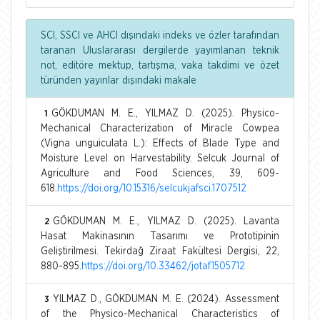
SCI, SSCI ve AHCI dışındaki indeks ve özler tarafından
taranan Uluslararası dergilerde yayımlanan teknik
not, editöre mektup, tartışma, vaka takdimi ve özet
türünden yayınlar dışındaki makale
GÖKDUMAN M. E., YILMAZ D. (2025). Physico-
1
Mechanical Characterization of Miracle Cowpea
(Vigna unguiculata L.): Effects of Blade Type and
Moisture Level on Harvestability. Selcuk Journal of
Agriculture and Food Sciences, 39, 609-
618.
https://doi.org/10.15316/selcukjafsci.1707512
GÖKDUMAN M. E., YILMAZ D. (2025). Lavanta
2
Hasat Makinasının Tasarımı ve Prototipinin
Geliştirilmesi. Tekirdağ Ziraat Fakültesi Dergisi, 22,
880-895.
https://doi.org/10.33462/jotaf.1505712
YILMAZ D., GÖKDUMAN M. E. (2024). Assessment
3
of the Physico-Mechanical Characteristics of