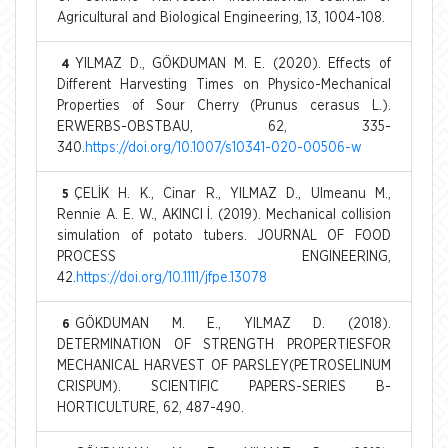
Agricultural and Biological Engineering, 13, 1004-108.
YILMAZ D., GÖKDUMAN M. E. (2020). Effects of
4
Different Harvesting Times on Physico-Mechanical
Properties of Sour Cherry (Prunus cerasus L.).
ERWERBS-OBSTBAU, 62, 335-
340.
https://doi.org/10.1007/s10341-020-00506-w
ÇELİK H. K., Cinar R., YILMAZ D., Ulmeanu M.,
5
Rennie A. E. W., AKINCI İ. (2019). Mechanical collision
simulation of potato tubers. JOURNAL OF FOOD
PROCESS ENGINEERING,
42.
https://doi.org/10.1111/jfpe.13078
GÖKDUMAN M. E., YILMAZ D. (2018).
6
DETERMINATION OF STRENGTH PROPERTIESFOR
MECHANICAL HARVEST OF PARSLEY(PETROSELINUM
CRISPUM). SCIENTIFIC PAPERS-SERIES B-
HORTICULTURE, 62, 487-490.