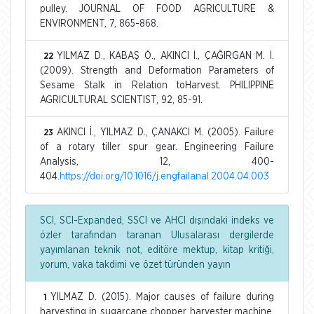
pulley. JOURNAL OF FOOD AGRICULTURE &
ENVIRONMENT, 7, 865-868.
YILMAZ D., KABAŞ Ö., AKINCI İ., ÇAĞIRGAN M. İ.
22
(2009). Strength and Deformation Parameters of
Sesame Stalk in Relation toHarvest. PHILIPPINE
AGRICULTURAL SCIENTIST, 92, 85-91.
AKINCI İ., YILMAZ D., ÇANAKCI M. (2005). Failure
23
of a rotary tiller spur gear. Engineering Failure
Analysis, 12, 400-
404.
https://doi.org/10.1016/j.engfailanal.2004.04.003
SCI, SCI-Expanded, SSCI ve AHCI dışındaki indeks ve
özler tarafından taranan Ulusalarası dergilerde
yayımlanan teknik not, editöre mektup, kitap kritiği,
yorum, vaka takdimi ve özet türünden yayın
YILMAZ D. (2015). Major causes of failure during
1
harvesting in sugarcane chopper harvester machine.