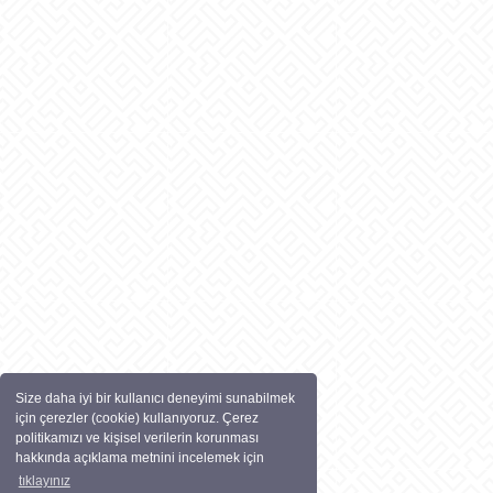
Size daha iyi bir kullanıcı deneyimi sunabilmek
için çerezler (cookie) kullanıyoruz. Çerez
politikamızı ve kişisel verilerin korunması
hakkında açıklama metnini incelemek için
tıklayınız