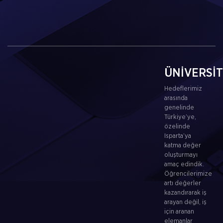
ÜNİVERSİ
Hedeflerimiz
arasında
genelinde
Türkiye’ye,
özelinde
Isparta’ya
katma değer
oluşturmayı
amaç edindik.
Öğrencilerimize
artı değerler
kazandırarak iş
arayan değil, iş
için aranan
elemanlar