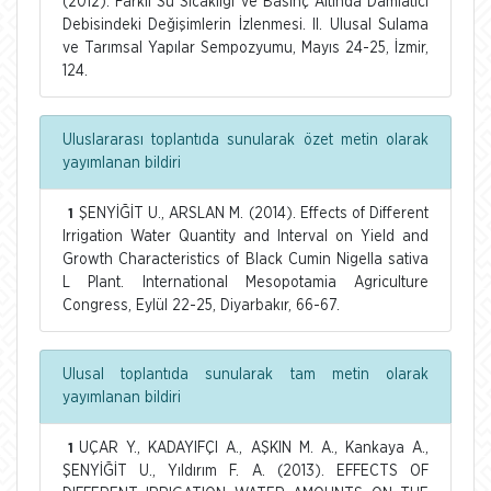
(2012). Farklı Su Sıcaklığı ve Basınç Altında Damlatıcı
Debisindeki Değişimlerin İzlenmesi. II. Ulusal Sulama
ve Tarımsal Yapılar Sempozyumu, Mayıs 24-25, İzmir,
124.
Uluslararası toplantıda sunularak özet metin olarak
yayımlanan bildiri
ŞENYİĞİT U., ARSLAN M. (2014). Effects of Different
1
Irrigation Water Quantity and Interval on Yield and
Growth Characteristics of Black Cumin Nigella sativa
L Plant. International Mesopotamia Agriculture
Congress, Eylül 22-25, Diyarbakır, 66-67.
Ulusal toplantıda sunularak tam metin olarak
yayımlanan bildiri
UÇAR Y., KADAYIFÇI A., AŞKIN M. A., Kankaya A.,
1
ŞENYİĞİT U., Yıldırım F. A. (2013). EFFECTS OF