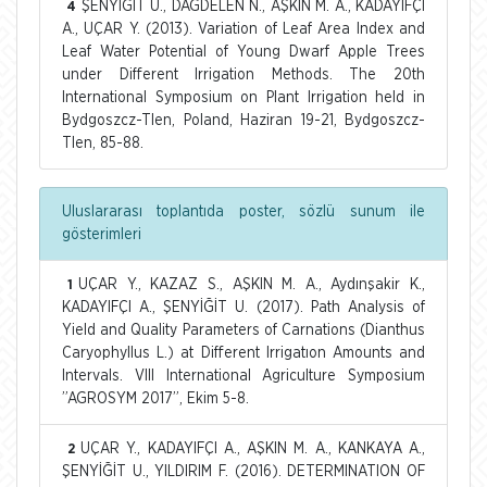
ŞENYİĞİT U., DAĞDELEN N., AŞKIN M. A., KADAYIFÇI
4
A., UÇAR Y. (2013). Variation of Leaf Area Index and
Leaf Water Potential of Young Dwarf Apple Trees
under Different Irrigation Methods. The 20th
International Symposium on Plant Irrigation held in
Bydgoszcz-Tlen, Poland, Haziran 19-21, Bydgoszcz-
Tlen, 85-88.
Uluslararası toplantıda poster, sözlü sunum ile
gösterimleri
UÇAR Y., KAZAZ S., AŞKIN M. A., Aydınşakir K.,
1
KADAYIFÇI A., ŞENYİĞİT U. (2017). Path Analysis of
Yield and Quality Parameters of Carnations (Dianthus
Caryophyllus L.) at Different Irrigatıon Amounts and
Intervals. VIII International Agriculture Symposium
”AGROSYM 2017”, Ekim 5-8.
UÇAR Y., KADAYIFÇI A., AŞKIN M. A., KANKAYA A.,
2
ŞENYİĞİT U., YILDIRIM F. (2016). DETERMINATION OF