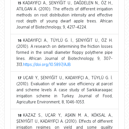
KADAYIFÇI A., ŞENYİĞİT U., DAĞDELEN N., ÖZ H.,
15
ATILGAN A. (2010). The effects of different irrigation
methods on root distribution intensity and effective
root depth of young dwarf apple trees. African
Journal of Biotechnology, 9, 4217-4224.
KADAYIFÇI A., TÜYLÜ G. İ., ŞENYİĞİT U., ÖZ H.
16
(2010). A research on determining the friction losses
formed in the small diameter floppy polythene pipe
lines. African Journal of Biotechnology, 9, 307-
313.
https://doi.org/10.5897/AJB
UÇAR Y., ŞENYİĞİT U., KADAYIFÇI A., TÜYLÜ G. İ.
17
(2010). Evaluation of water use efficiency at parcel
and scheme levels A case study of Sarkikaraagac
irrigation scheme in Turkey. Journal of Food,
Agriculture Environment, 8, 1046-1053.
KAZAZ S., UÇAR Y., AŞKIN M. A., KÖKSAL A.,
18
ŞENYİĞİT U., KADAYIFÇI A. (2010). Effects of different
irrigation regimes on yield and some quality