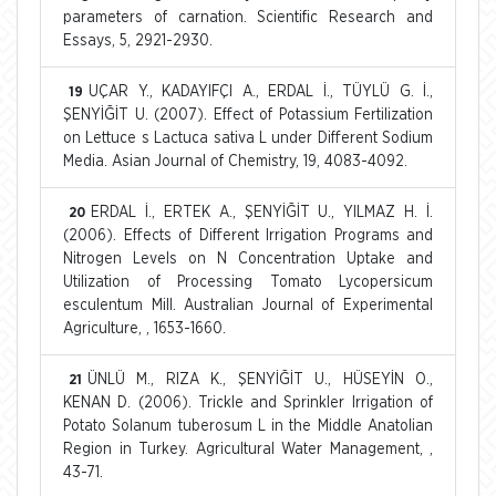
parameters of carnation. Scientific Research and
Essays, 5, 2921-2930.
UÇAR Y., KADAYIFÇI A., ERDAL İ., TÜYLÜ G. İ.,
19
ŞENYİĞİT U. (2007). Effect of Potassium Fertilization
on Lettuce s Lactuca sativa L under Different Sodium
Media. Asian Journal of Chemistry, 19, 4083-4092.
ERDAL İ., ERTEK A., ŞENYİĞİT U., YILMAZ H. İ.
20
(2006). Effects of Different Irrigation Programs and
Nitrogen Levels on N Concentration Uptake and
Utilization of Processing Tomato Lycopersicum
esculentum Mill. Australian Journal of Experimental
Agriculture, , 1653-1660.
ÜNLÜ M., RIZA K., ŞENYİĞİT U., HÜSEYİN O.,
21
KENAN D. (2006). Trickle and Sprinkler Irrigation of
Potato Solanum tuberosum L in the Middle Anatolian
Region in Turkey. Agricultural Water Management, ,
43-71.