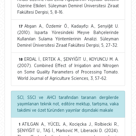
Üzerine Etkileri. Süleyman Demirel Üniversitesi Ziraat
Fakültesi Dergisi, 5, 8-16.
Atıgan A., Özdemir Ö., Kadayıfçı A., Şenyiğit U.
17
(2010). Isparta Yöresindeki Meyve Bahçelerinde
Kullanılan Sulama Yöntemlerinin Analizi. Süleyman
Demirel Üniversitesi Ziraat Fakültesi Dergisi, 5, 27-32.
ERDAL İ., ERTEK A., ŞENYİĞİT U., KOYUNCU M. A.
18
(2007). Combined Effect of Irrigation and Nitrogen
on Some Quality Parameters of Processing Tomato.
World Journal of Agriculture Sciences, 3, 57-62.
SCI, SSCI ve AHCI tarafından taranan dergilerde
yayımlanan teknik not, editöre mektup, tartışma, vaka
takdimi ve özet türünden yayınlar dışındaki makale
ATILGAN A., YÜCEL A., Kocięcka J., Rolbiecki R.,
1
ŞENYİĞİT U., TAŞ İ., Marković M., Liberacki D. (2024).