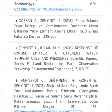
Technology), , 629-
633.
https://doi.org/10.31590/ejosat.1020633
COŞKAN A., ŞENYİĞİT U. (2018). Farklı Sulama
4
Suyu Düzeyi ve Vermikompost Dozlarının Marul
Bitkisinin Mikro Element Alımına Etkileri. SDÜ Ziraat
Fakültesi Dergisi, , 348-356.
ŞENYİĞİT U., İLKHAN M. S. (2018). RESPONSE OF
5
ON-LINE EMITTER TO DIFFERENT WATER
TEMPERATURES AND PRESSURES. Scientific Papers.
Series E. Land Reclamation, Earth Observation
Surveying, Environmental Engineering, 7, 128-131.
TANRIVERDİ Ç., DEĞİRMENCİ H., GÖNEN E.,
6
ŞENYİĞİT U. (2018). Doğu Akdeniz Bölgesinde Farklı
Sıra Aralıklarının Pamuk Bitkisinin (Gossypium
Hirsutum L.) Verim ve Sulama Suyu Miktarına Etkisi.
Kahramanmaraş Sütçü İmam Üniversitesi Doğa
Bilimleri Dergisi, 21, 185-