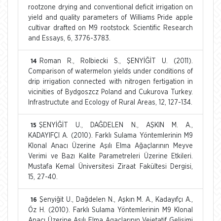
rootzone drying and conventional deficit irrigation on
yield and quality parameters of Williams Pride apple
cultivar drafted on M9 rootstock. Scientific Research
and Essays, 6, 3776-3783.
Roman R., Rolbiecki S., ŞENYİĞİT U. (2011).
14
Comparison of watermelon yields under conditions of
drip irrigation connected with nitrogen fertigation in
vicinities of Bydgoszcz Poland and Cukurova Turkey.
Infrastructute and Ecology of Rural Areas, 12, 127-134.
ŞENYİĞİT U., DAĞDELEN N., AŞKIN M. A.,
15
KADAYIFÇI A. (2010). Farklı Sulama Yöntemlerinin M9
Klonal Anacı Üzerine Aşılı Elma Ağaçlarının Meyve
Verimi ve Bazı Kalite Parametreleri Üzerine Etkileri.
Mustafa Kemal Üniversitesi Ziraat Fakültesi Dergisi,
15, 27-40.
Şenyiğit U., Dağdelen N., Aşkın M. A., Kadayıfçı A.,
16
Öz H. (2010). Farklı Sulama Yöntemlerinin M9 Klonal
Anacı Üzerine Asılı Elma Agaçlarının Vejetatif Gelisimi