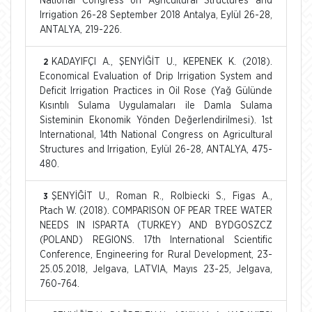
National Congress on Agricultural Structures and
Irrigation 26-28 September 2018 Antalya, Eylül 26-28,
ANTALYA, 219-226.
KADAYIFÇI A., ŞENYİĞİT U., KEPENEK K. (2018).
2
Economical Evaluation of Drip Irrigation System and
Deficit Irrigation Practices in Oil Rose (Yağ Gülünde
Kısıntılı Sulama Uygulamaları ile Damla Sulama
Sisteminin Ekonomik Yönden Değerlendirilmesi). 1st
International, 14th National Congress on Agricultural
Structures and Irrigation, Eylül 26-28, ANTALYA, 475-
480.
ŞENYİĞİT U., Roman R., Rolbiecki S., Figas A.,
3
Ptach W. (2018). COMPARISON OF PEAR TREE WATER
NEEDS IN ISPARTA (TURKEY) AND BYDGOSZCZ
(POLAND) REGIONS. 17th International Scientific
Conference, Engineering for Rural Development, 23-
25.05.2018, Jelgava, LATVIA, Mayıs 23-25, Jelgava,
760-764.