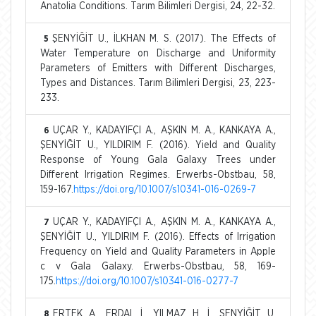
Anatolia Conditions. Tarım Bilimleri Dergisi, 24, 22-32.
ŞENYİĞİT U., İLKHAN M. S. (2017). The Effects of
5
Water Temperature on Discharge and Uniformity
Parameters of Emitters with Different Discharges,
Types and Distances. Tarım Bilimleri Dergisi, 23, 223-
233.
UÇAR Y., KADAYIFÇI A., AŞKIN M. A., KANKAYA A.,
6
ŞENYİĞİT U., YILDIRIM F. (2016). Yield and Quality
Response of Young Gala Galaxy Trees under
Different Irrigation Regimes. Erwerbs-Obstbau, 58,
159-167.
https://doi.org/10.1007/s10341-016-0269-7
UÇAR Y., KADAYIFÇI A., AŞKIN M. A., KANKAYA A.,
7
ŞENYİĞİT U., YILDIRIM F. (2016). Effects of Irrigation
Frequency on Yield and Quality Parameters in Apple
c v Gala Galaxy. Erwerbs-Obstbau, 58, 169-
175.
https://doi.org/10.1007/s10341-016-0277-7
ERTEK A., ERDAL İ., YILMAZ H. İ., ŞENYİĞİT U.
8