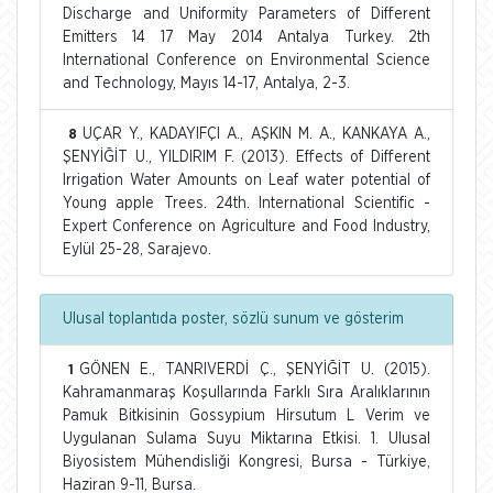
Discharge and Uniformity Parameters of Different
Emitters 14 17 May 2014 Antalya Turkey. 2th
International Conference on Environmental Science
and Technology, Mayıs 14-17, Antalya, 2-3.
UÇAR Y., KADAYIFÇI A., AŞKIN M. A., KANKAYA A.,
8
ŞENYİĞİT U., YILDIRIM F. (2013). Effects of Different
Irrigation Water Amounts on Leaf water potential of
Young apple Trees. 24th. International Scientific -
Expert Conference on Agriculture and Food Industry,
Eylül 25-28, Sarajevo.
Ulusal toplantıda poster, sözlü sunum ve gösterim
GÖNEN E., TANRIVERDİ Ç., ŞENYİĞİT U. (2015).
1
Kahramanmaraş Koşullarında Farklı Sıra Aralıklarının
Pamuk Bitkisinin Gossypium Hirsutum L Verim ve
Uygulanan Sulama Suyu Miktarına Etkisi. 1. Ulusal
Biyosistem Mühendisliği Kongresi, Bursa - Türkiye,
Haziran 9-11, Bursa.