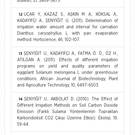
Bulletin, 21, 3869-3873.
UÇAR Y., KAZAZ S., AŞKIN M. A., KÖKSAL A.,
12
KADAYIFÇI A., ŞENYİĞİT U. (2011). Determination of
irrigation water amount and interval for carnation
Dianthus caryophyllus L with pan evaporation
method. Hortscience, 46, 102-107.
ŞENYİĞİT U., KADAYIFÇI A., FATMA Ö. Ö., ÖZ H.,
13
ATILGAN A. (2011). Effects of different irrigation
programs on yield and quality parameters of
eggplant Solanum melongena L under greenhouse
conditions. African Journal of Biotechnology, Plant
and Agriculture Technology, 10, 6497-6503.
ŞENYİĞİT U., AKBOLAT D. (2010). The Effect of
14
Different Irrigation Methods on Soil Carbon Dioxide
Emission (Farklı Sulama Yöntemlerinin Topraktan
Karbondioksit CO2 Çıkışı Üzerine Etkisi). Ekoloji, 19,
59-64.