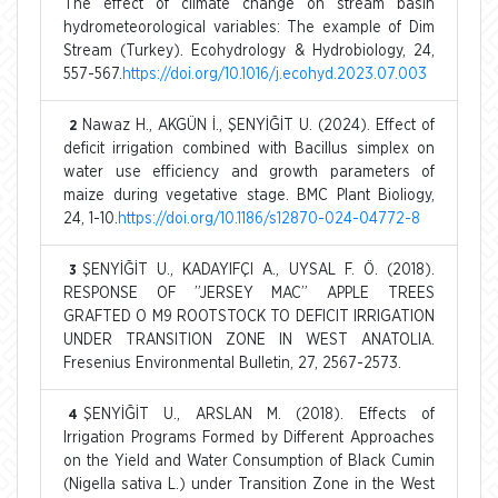
The effect of climate change on stream basin
hydrometeorological variables: The example of Dim
Stream (Turkey). Ecohydrology & Hydrobiology, 24,
557-567.
https://doi.org/10.1016/j.ecohyd.2023.07.003
Nawaz H., AKGÜN İ., ŞENYİĞİT U. (2024). Effect of
2
deficit irrigation combined with Bacillus simplex on
water use efficiency and growth parameters of
maize during vegetative stage. BMC Plant Bioliogy,
24, 1-10.
https://doi.org/10.1186/s12870-024-04772-8
ŞENYİĞİT U., KADAYIFÇI A., UYSAL F. Ö. (2018).
3
RESPONSE OF ”JERSEY MAC” APPLE TREES
GRAFTED O M9 ROOTSTOCK TO DEFICIT IRRIGATION
UNDER TRANSITION ZONE IN WEST ANATOLIA.
Fresenius Environmental Bulletin, 27, 2567-2573.
ŞENYİĞİT U., ARSLAN M. (2018). Effects of
4
Irrigation Programs Formed by Different Approaches
on the Yield and Water Consumption of Black Cumin
(Nigella sativa L.) under Transition Zone in the West