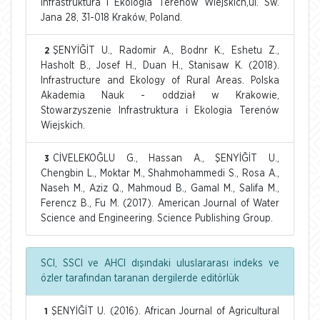
Infrastruktura i Ekologia Terenów Wiejskich,ul. Św.
Jana 28, 31-018 Kraków, Poland.
ŞENYİĞİT U., Radomir A., Bodnr K., Eshetu Z.,
2
Hasholt B., Josef H., Duan H., Stanisaw K. (2018).
Infrastructure and Ekology of Rural Areas. Polska
Akademia Nauk - oddział w Krakowie,
Stowarzyszenie Infrastruktura i Ekologia Terenów
Wiejskich.
CİVELEKOĞLU G., Hassan A., ŞENYİĞİT U.,
3
Chengbin L., Moktar M., Shahmohammedi S., Rosa A.,
Naseh M., Aziz Q., Mahmoud B., Gamal M., Salifa M.,
Ferencz B., Fu M. (2017). American Journal of Water
Science and Engineering. Science Publishing Group.
SCI, SSCI ve AHCI dışındaki uluslararası indeks ve
özler tarafından taranan dergilerde editörlük
ŞENYİĞİT U. (2016). African Journal of Agricultural
1