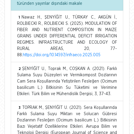
türünden yayınlar dışındaki makale
Nawaz H., ŞENYİĞİT U., TÜRKAY C., AKGÜN İ.,
1
ROLBIECKI R., ROLBIECKI S. (2025). MODULATION OF
FIBER AND NUTRIENT COMPOSITION IN MAIZE
GRAINS UNDER DIFFERENTIAL DEFICIT IRRIGATION
REGIMES. INFRASTRUCTURE AND ECOLOGY OF
RURAL AREAS, 20, 77-
88.
https://doi.org/10.14597/infraeco.2025.005
ŞENYİĞİT U., Toprak M., COŞKAN A. (2021). Farklı
2
Sulama Suyu Düzeyleri ve Vermikompost Dozlarının
Cam Sera Koşullarında Yetiştirilen Fesleğen (Ocimum
basilicum L.) Bitkisinin Su Tüketimi ve Verimine
Etkileri. Türk Bilim ve Mühendislik Dergisi, 3, 37-43.
TOPRAK M., ŞENYİĞİT U. (2021). Sera Koşullarında
3
Farklı Sulama Suyu Miktarı ve Solucan Gübresi
Dozlarının Fesleğen (Ocimum basilicum L.) Bitkisinin
Bazı Vejetatif Özelliklerine Etkileri. Avrupa Bilim ve
Teknoloji Dergisi (European Journal of Science and