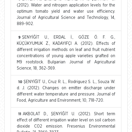
(2012). Water and nitrogen application levels for the
optimum tomato yield and water use efficiency.
Journal of Agricultural Science and Technology, 14,
889-902.
ŞENYİĞİT U., ERDAL İ., GÖZE Ö. F. G.,
9
KÜÇÜKYUMUK Z., KADAYIFÇI A. (2012). Effects of
different irrigation methods on leaf and fruit nutrient
concentrations of young apple varieties grafted on
M9 rootstock. Bulgarian Journal of Agricultural
Science, 18, 362-369.
ŞENYİĞİT U., Cruz R. L., Rodriguez S. L., Souza W.
10
d. J. (2012). Changes on emitter discharge under
different water temperature and pressure. Journal of
Food, Agriculture and Environment, 10, 718-720.
AKBOLAT D., ŞENYİĞİT U. (2012). Short term
11
effect of different irrigation water level on soil carbon
dioxide CO2 emission. Fresenius Environmental