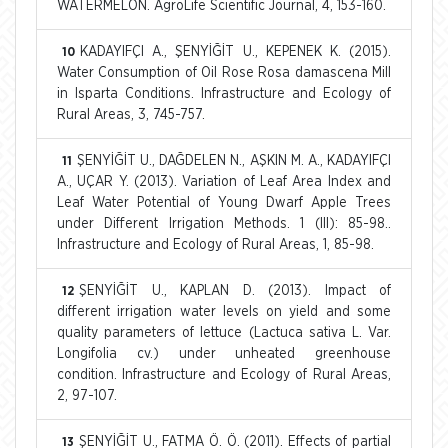
WATERMELON. AgroLife Scientific Journal, 4, 153-160.
KADAYIFÇI A., ŞENYİĞİT U., KEPENEK K. (2015).
10
Water Consumption of Oil Rose Rosa damascena Mill
in Isparta Conditions. Infrastructure and Ecology of
Rural Areas, 3, 745-757.
ŞENYİĞİT U., DAĞDELEN N., AŞKIN M. A., KADAYIFÇI
11
A., UÇAR Y. (2013). Variation of Leaf Area Index and
Leaf Water Potential of Young Dwarf Apple Trees
under Different Irrigation Methods. 1 (III): 85-98..
Infrastructure and Ecology of Rural Areas, 1, 85-98.
ŞENYİĞİT U., KAPLAN D. (2013). Impact of
12
different irrigation water levels on yield and some
quality parameters of lettuce (Lactuca sativa L. Var.
Longifolia cv.) under unheated greenhouse
condition. Infrastructure and Ecology of Rural Areas,
2, 97-107.
ŞENYİĞİT U., FATMA Ö. Ö. (2011). Effects of partial
13