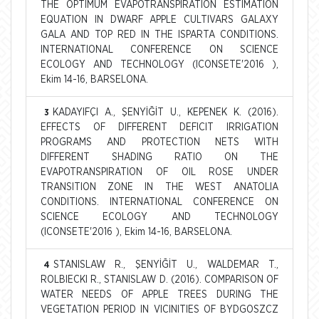
THE OPTIMUM EVAPOTRANSPIRATION ESTIMATION
EQUATION IN DWARF APPLE CULTIVARS GALAXY
GALA AND TOP RED IN THE ISPARTA CONDITIONS.
INTERNATIONAL CONFERENCE ON SCIENCE
ECOLOGY AND TECHNOLOGY (ICONSETE'2016 ),
Ekim 14-16, BARSELONA.
KADAYIFÇI A., ŞENYİĞİT U., KEPENEK K. (2016).
3
EFFECTS OF DIFFERENT DEFICIT IRRIGATION
PROGRAMS AND PROTECTION NETS WITH
DIFFERENT SHADING RATIO ON THE
EVAPOTRANSPIRATION OF OIL ROSE UNDER
TRANSITION ZONE IN THE WEST ANATOLIA
CONDITIONS. INTERNATIONAL CONFERENCE ON
SCIENCE ECOLOGY AND TECHNOLOGY
(ICONSETE'2016 ), Ekim 14-16, BARSELONA.
STANISLAW R., ŞENYİĞİT U., WALDEMAR T.,
4
ROLBIECKI R., STANISLAW D. (2016). COMPARISON OF
WATER NEEDS OF APPLE TREES DURING THE
VEGETATION PERIOD IN VICINITIES OF BYDGOSZCZ