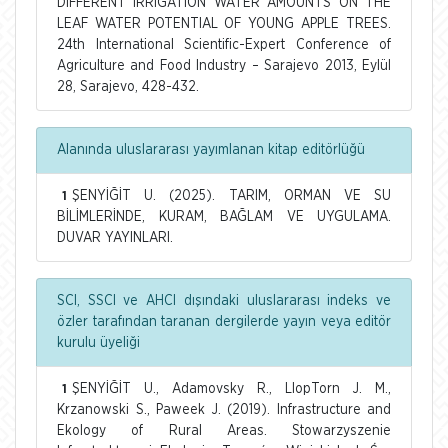
DIFFERENT IRRIGATION WATER AMOUNTS ON THE
LEAF WATER POTENTIAL OF YOUNG APPLE TREES.
24th International Scientific-Expert Conference of
Agriculture and Food Industry – Sarajevo 2013, Eylül
28, Sarajevo, 428-432.
Alanında uluslararası yayımlanan kitap editörlüğü
ŞENYİĞİT U. (2025). TARIM, ORMAN VE SU
1
BİLİMLERİNDE, KURAM, BAĞLAM VE UYGULAMA.
DUVAR YAYINLARI.
SCI, SSCI ve AHCI dışındaki uluslararası indeks ve
özler tarafından taranan dergilerde yayın veya editör
kurulu üyeliği
ŞENYİĞİT U., Adamovsky R., LlopTorn J. M.,
1
Krzanowski S., Paweek J. (2019). Infrastructure and
Ekology of Rural Areas. Stowarzyszenie