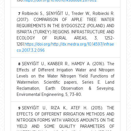
190.
https://doi.org/10.18016/ksudobil.287802
Rolbiecki S., ŞENYİĞİT U., Treder W., Rolbiecki R.
7
(2017). COMPARISON OF APPLE TREE WATER
REQUIREMENTS IN THE BYDGOSZCZ (POLAND) AND
ISPARTA (TURKEY) REGIONS. INFRASTRUCTURE AND
ECOLOGY OF RURAL AREAS, 3, 1252-
1261.
https://doi.org/http://dx.medra.org/10.14597/infrae
co.2017.3.2.096
ŞENYİĞİT U., KANBER R., HAMDY A. (2016). The
8
Effects of Different Irrigation Water and Nitrogen
Levels on the Water Nitrogen Yield Functions of
Watermelon. Scientific papers, Series E. Land
Reclamation, Earth Observation & Seveying,
Enviromental Engineering, 5, 73-80.
ŞENYİĞİT U., RIZA K., ATEF H. (2015). THE
9
EFFECTS OF DIFFERENT IRRIGATION METHODS AND
NITROGEN FORMS WITH VARIOUS AMOUNTS ON THE
YIELD AND SOME QUALITY PARAMETERS OF