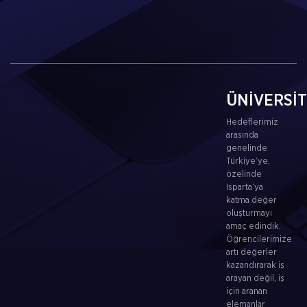
ÜNİVERSİ
Hedeflerimiz
arasında
genelinde
Türkiye’ye,
özelinde
Isparta’ya
katma değer
oluşturmayı
amaç edindik.
Öğrencilerimize
artı değerler
kazandırarak iş
arayan değil, iş
için aranan
elemanlar