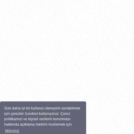
Size daha iyi bir kullanıcı deneyimi sunabilmek
için çerezler (cookie) kullanıyoruz. Çerez
politikamızı ve kişisel verilerin korunması
hakkında açıklama metnini incelemek için
tıklayınız