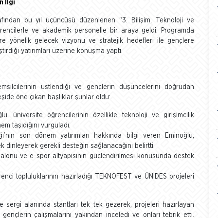
 İlgi
afından bu yıl üçüncüsü düzenlenen “3. Bilişim, Teknoloji ve
ğrencilerle ve akademik personelle bir araya geldi. Programda
e yönelik gelecek vizyonu ve stratejik hedefleri ile gençlere
irdiği yatırımları üzerine konuşma yaptı.
silcilerinin üstlendiği ve gençlerin düşüncelerini doğrudan
leşide öne çıkan başlıklar şunlar oldu:
 üniversite öğrencilerinin özellikle teknoloji ve girişimcilik
nem taşıdığını vurguladı.
’nın son dönem yatırımları hakkında bilgi veren Eminoğlu;
k dinleyerek gerekli desteğin sağlanacağını belirtti.
salonu ve e-spor altyapısının güçlendirilmesi konusunda destek
renci topluluklarının hazırladığı TEKNOFEST ve ÜNİDES projeleri
 sergi alanında stantları tek tek gezerek, projeleri hazırlayan
, gençlerin çalışmalarını yakından inceledi ve onları tebrik etti.