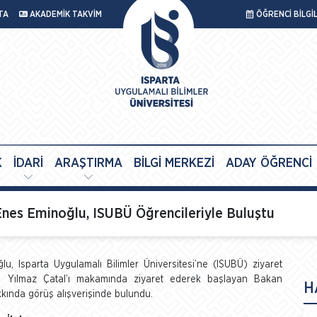
TA
AKADEMİK TAKVİM
ÖĞRENCİ BİLGİ
K
İDARİ
ARAŞTIRMA
BİLGİ MERKEZİ
ADAY ÖĞRENCİ
 Enes Eminoğlu, ISUBÜ Öğrencileriyle Buluştu
, Isparta Uygulamalı Bilimler Üniversitesi’ne (ISUBÜ) ziyaret
Dr. Yılmaz Çatal’ı makamında ziyaret ederek başlayan Bakan
H
kkında görüş alışverişinde bulundu.