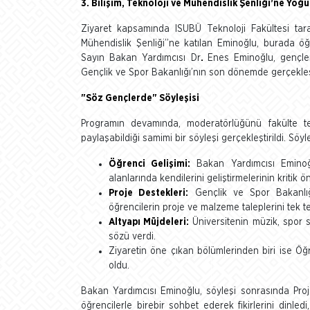
3. Bilişim, Teknoloji ve Mühendislik Şenliği’ne Yoğun
Ziyaret kapsamında ISUBÜ Teknoloji Fakültesi tar
Mühendislik Şenliği”ne katılan Eminoğlu, burada ö
Sayın Bakan Yardımcısı Dr
.
Enes Eminoğlu, gençler
Gençlik ve Spor Bakanlığı’nın son dönemde gerçekleşt
"Söz Gençlerde" Söyleşisi
Programın devamında, moderatörlüğünü fakülte tem
paylaşabildiği samimi bir söyleşi gerçekleştirildi. Söy
Öğrenci Gelişimi:
Bakan Yardımcısı Eminoğlu,
alanlarında kendilerini geliştirmelerinin kritik ö
Proje Destekleri:
Gençlik ve Spor Bakanlığı
öğrencilerin proje ve malzeme taleplerini tek te
Altyapı Müjdeleri:
Üniversitenin müzik, spor 
sözü verdi.
Ziyaretin öne çıkan bölümlerinden biri ise Öğ
oldu.
Bakan Yardımcısı Eminoğlu, söyleşi sonrasında Proje
öğrencilerle birebir sohbet ederek fikirlerini dinledi