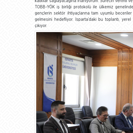
katkılar sağlayacağına inanıyorum. Sürecin verimli v
TOBB-YÖK iş birliği protokolü ile ülkemiz genelind
gençlerin sektör ihtiyaçlarına tam uyumlu beceril
gelmesini hedefliyor. Isparta’daki bu toplantı, yer
çıkıyor.