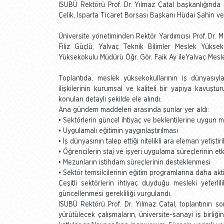
ISUBÜ Rektörü Prof. Dr. Yılmaz Çatal başkanlığında g
Çelik, Isparta Ticaret Borsası Başkanı Hüdai Şahin ve
Üniversite yönetiminden Rektör Yardımcısı Prof. Dr. 
Filiz Güçlü, Yalvaç Teknik Bilimler Meslek Yükse
Yüksekokulu Müdürü Öğr. Gör. Faik Ay ileYalvaç Mesl
Toplantıda, meslek yüksekokullarının iş dünyasıyla
ilişkilerinin kurumsal ve kaliteli bir yapıya kavuştu
konuları detaylı şekilde ele alındı.
Ana gündem maddeleri arasında şunlar yer aldı:
•
Sektörlerin güncel ihtiyaç ve beklentilerine uygun 
•
Uygulamalı eğitimin yaygınlaştırılması
•
İş dünyasının talep ettiği nitelikli ara eleman yetişti
•
Öğrencilerin staj ve işyeri uygulama süreçlerinin etki
•
Mezunların istihdam süreçlerinin desteklenmesi
•
Sektör temsilcilerinin eğitim programlarına daha akti
Çeşitli sektörlerin ihtiyaç duyduğu mesleki yeterli
güncellenmesi gerekliliği vurgulandı.
ISUBÜ Rektörü Prof. Dr. Yılmaz Çatal, toplantının 
yürütülecek çalışmaların, üniversite-sanayi iş bir