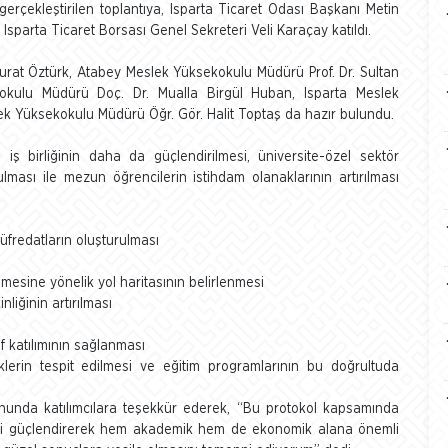
erçekleştirilen toplantıya, Isparta Ticaret Odası Başkanı Metin
 Isparta Ticaret Borsası Genel Sekreteri Veli Karaçay katıldı.
Murat Öztürk, Atabey Meslek Yüksekokulu Müdürü Prof. Dr. Sultan
kokulu Müdürü Doç. Dr. Mualla Birgül Huban, Isparta Meslek
ek Yüksekokulu Müdürü Öğr. Gör. Halit Toptaş da hazır bulundu.
 iş birliğinin daha da güçlendirilmesi, üniversite-özel sektör
rulması ile mezun öğrencilerin istihdam olanaklarının artırılması
müfredatların oluşturulması
rilmesine yönelik yol haritasının belirlenmesi
nliğinin artırılması
f katılımının sağlanması
liklerin tespit edilmesi ve eğitim programlarının bu doğrultuda
sonunda katılımcılara teşekkür ederek, “Bu protokol kapsamında
liğini güçlendirerek hem akademik hem de ekonomik alana önemli