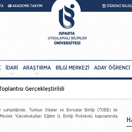
TA
AKADEMİK TAKVİM
ÖĞRENCİ BİLGİ
K
İDARİ
ARAŞTIRMA
BİLGİ MERKEZİ
ADAY ÖĞRENCİ
lantısı Gerçekleştirildi
v sahipliğinde, Türkiye Odalar ve Borsalar Birliği (TOBB) ile
slek Yüksekokulları Eğitim İş Birliği Protokolü kapsamında
H