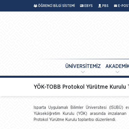
ÖĞRENCİ BİLGİ SİSTEMİ
EBYS
PBS
E-POS
ÜNİVERSİTEMİZ
AKADEMİ
YÖK-TOBB Protokol Yürütme Kurulu Top
Isparta Uygulamalı Bilimler Üniversitesi (ISUBÜ) e
Yükseköğretim Kurulu (YÖK) arasında imzalanan Me
Protokol Yürütme Kurulu toplantısı düzenlendi.