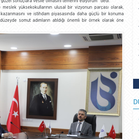
e güzel sonuçlara vesile olmasını temenni ediyorum” dedi.
e meslek yüksekokullarının ulusal bir vizyonun parçası olarak,
er kazanmasını ve istihdam piyasasında daha güçlü bir konuma
el düzeyde somut adımların atıldığı önemli bir örnek olarak öne
D