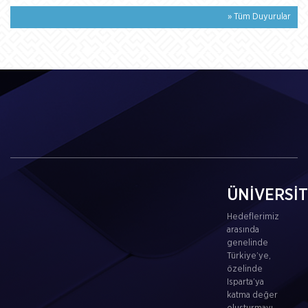
» Tüm Duyurular
ÜNİVERSİ
Hedeflerimiz
arasında
genelinde
Türkiye’ye,
özelinde
Isparta’ya
katma değer