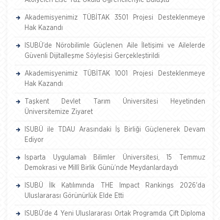
Atölyeleri Lise Yaz Okulu Öğrencileriyle Buluştu
Akademisyenimiz TÜBİTAK 3501 Projesi Desteklenmeye
Hak Kazandı
ISUBÜ’de Nörobilimle Güçlenen Aile İletişimi ve Ailelerde
Güvenli Dijitalleşme Söyleşisi Gerçekleştirildi
Akademisyenimiz TÜBİTAK 1001 Projesi Desteklenmeye
Hak Kazandı
Taşkent Devlet Tarım Üniversitesi Heyetinden
Üniversitemize Ziyaret
ISUBÜ ile TDAU Arasındaki İş Birliği Güçlenerek Devam
Ediyor
Isparta Uygulamalı Bilimler Üniversitesi, 15 Temmuz
Demokrasi ve Millî Birlik Günü’nde Meydanlardaydı
ISUBÜ İlk Katılımında THE Impact Rankings 2026'da
Uluslararası Görünürlük Elde Etti
ISUBÜ’de 4 Yeni Uluslararası Ortak Programda Çift Diploma