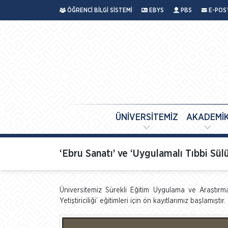
ÖĞRENCİ BİLGİ SİSTEMİ
EBYS
PBS
E-POS
ÜNİVERSİTEMİZ
AKADEMİ
‘Ebru Sanatı’ ve ‘Uygulamalı Tıbbi Sülük
Üniversitemiz Sürekli Eğitim Uygulama ve Araştırm
Yetiştiriciliği’ eğitimleri için ön kayıtlarımız başlamıştır.