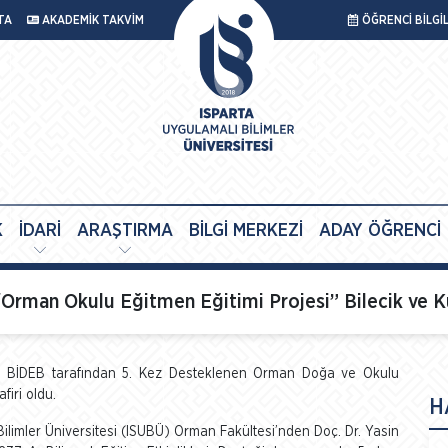
TA
AKADEMİK TAKVİM
ÖĞRENCİ BİLGİ
K
İDARİ
ARAŞTIRMA
BİLGİ MERKEZİ
ADAY ÖĞRENCİ
rman Okulu Eğitmen Eğitimi Projesi” Bilecik ve K
İTAK BİDEB tarafından 5. Kez Desteklenen Orman Doğa ve Okulu
firi oldu.
H
limler Üniversitesi (ISUBÜ) Orman Fakültesi’nden Doç. Dr. Yasin