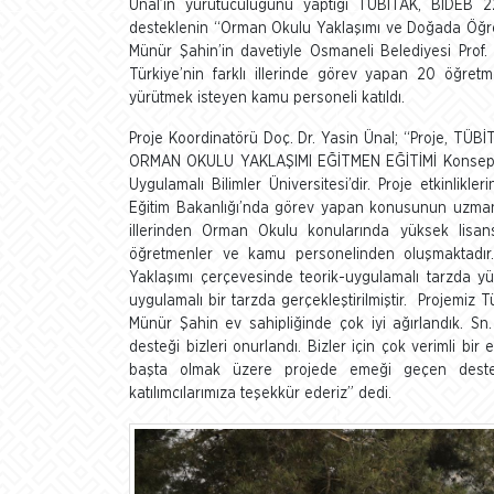
Ünal’ın yürütücülüğünü yaptığı TÜBİTAK, BİDEB 22
desteklenin “Orman Okulu Yaklaşımı ve Doğada Öğret
Münür Şahin’in davetiyle Osmaneli Belediyesi Prof. D
Türkiye’nin farklı illerinde görev yapan 20 öğretm
yürütmek isteyen kamu personeli katıldı.
Proje Koordinatörü Doç. Dr. Yasin Ünal; “Proje, TÜBİ
ORMAN OKULU YAKLAŞIMI EĞİTMEN EĞİTİMİ Konseptine 
Uygulamalı Bilimler Üniversitesi’dir. Proje etkinlikl
Eğitim Bakanlığı’nda görev yapan konusunun uzmanı e
illerinden Orman Okulu konularında yüksek lisa
öğretmenler ve kamu personelinden oluşmaktadır. P
Yaklaşımı çerçevesinde teorik-uygulamalı tarzda yü
uygulamalı bir tarzda gerçekleştirilmiştir. Projemiz 
Münür Şahin ev sahipliğinde çok iyi ağırlandık. Sn
desteği bizleri onurlandı. Bizler için çok verimli bir
başta olmak üzere projede emeği geçen deste
katılımcılarımıza teşekkür ederiz” dedi.