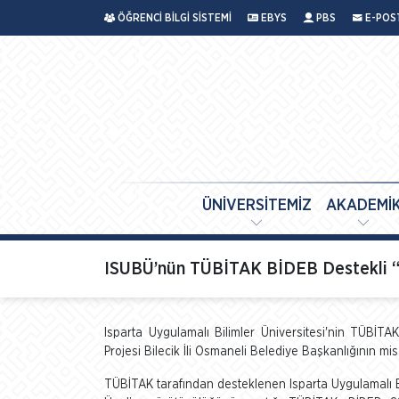
ÖĞRENCİ BİLGİ SİSTEMİ
EBYS
PBS
E-POS
ÜNİVERSİTEMİZ
AKADEMİ
ISUBÜ’nün TÜBİTAK BİDEB Destekli “O
Isparta Uygulamalı Bilimler Üniversitesi'nin TÜB
Projesi Bilecik İli Osmaneli Belediye Başkanlığının misa
TÜBİTAK tarafından desteklenen Isparta Uygulamalı Bi