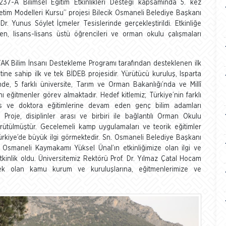
37-A Bilimsel Eğitim Etkinlikleri Desteği kapsamında 5. kez
im Modelleri Kursu” projesi Bilecik Osmaneli Belediye Başkanı
r. Yunus Söylet İçmeler Tesislerinde gerçekleştirildi. Etkinliğe
en, lisans-lisans üstü öğrencileri ve orman okulu çalışmaları
TAK Bilim İnsanı Destekleme Programı tarafından desteklenen ilk
sahip ilk ve tek BİDEB projesidir. Yürütücü kuruluş, Isparta
erinde, 5 farklı üniversite, Tarım ve Orman Bakanlığı’nda ve Millî
ğitmenler görev almaktadır. Hedef kitlemiz; Türkiye’nin farklı
ns ve doktora eğitimlerine devam eden genç bilim adamları
roje, disiplinler arası ve birbiri ile bağlantılı Orman Okulu
rütülmüştür. Gecelemeli kamp uygulamaları ve teorik eğitimler
Türkiye’de büyük ilgi görmektedir. Sn. Osmaneli Belediye Başkanı
. Osmaneli Kaymakamı Yüksel Ünal’ın etkinliğimize olan ilgi ve
 etkinlik oldu. Üniversitemiz Rektörü Prof. Dr. Yılmaz Çatal Hocam
k olan kamu kurum ve kuruluşlarına, eğitmenlerimize ve