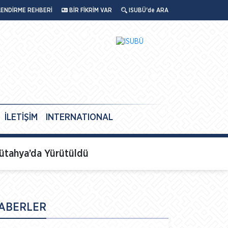
LENDİRME REHBERİ
BİR FİKRİM VAR
ISUBÜ'de ARA
İLETİŞİM
INTERNATIONAL
ütahya’da Yürütüldü
ABERLER