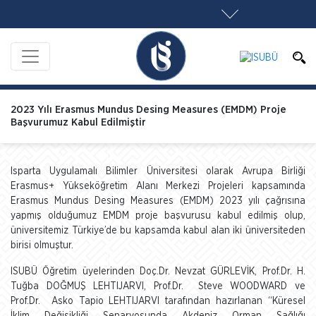
2023 Yılı Erasmus Mundus Desing Measures (EMDM) Proje
Başvurumuz Kabul Edilmiştir
Isparta Uygulamalı Bilimler Üniversitesi olarak Avrupa Birliği
Erasmus+ Yükseköğretim Alanı Merkezi Projeleri kapsamında
Erasmus Mundus Desing Measures (EMDM) 2023 yılı çağrısına
yapmış olduğumuz EMDM proje başvurusu kabul edilmiş olup,
üniversitemiz Türkiye’de bu kapsamda kabul alan iki üniversiteden
birisi olmuştur.
ISUBÜ Öğretim üyelerinden Doç.Dr. Nevzat GÜRLEVİK, Prof.Dr. H.
Tuğba DOĞMUŞ LEHTIJARVI, Prof.Dr. Steve WOODWARD ve
Prof.Dr. Asko Tapio LEHTIJARVI tarafından hazırlanan “Küresel