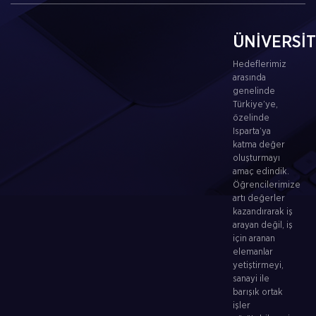
ÜNİVERSİ
Hedeflerimiz
arasında
genelinde
Türkiye’ye,
özelinde
Isparta’ya
katma değer
oluşturmayı
amaç edindik.
Öğrencilerimize
artı değerler
kazandırarak iş
arayan değil, iş
için aranan
elemanlar
yetiştirmeyi,
sanayi ile
barışık ortak
işler