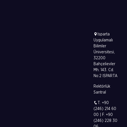
Isparta
Uygulamalı
Bilimler
Üniversitesi,
32200
Bahçelievler
Mh. 143. Cd.
No:2 ISPARTA
Rektörlük
Santral
T. +90
(246) 214 60
00 | F. +90
(246) 228 30
06