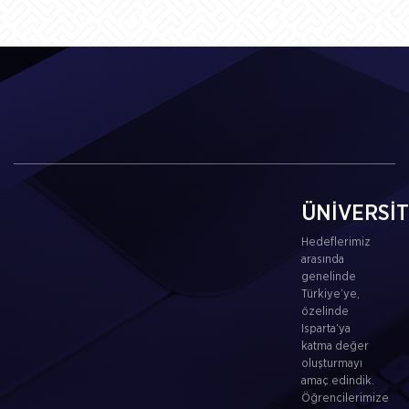
ÜNİVERSİ
Hedeflerimiz
arasında
genelinde
Türkiye’ye,
özelinde
Isparta’ya
katma değer
oluşturmayı
amaç edindik.
Öğrencilerimize