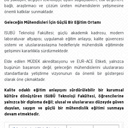
Bu yaklaşım, değişen teknolojiye uyum sağlayabilen, etik değerlere
bağlı, araştırmacı ve çözüm üreten mühendislerin yetişmesine
önemli katkılar sunmaktadır.
Geleceğin Mühendisleri İçin Güçlü Bir Eğitim Ortamı
ISUBÜ Teknoloji Fakültesi; güçlü akademik kadrosu, modern
laboratuvar altyapısı, uygulamalı eğitim anlayışı, kalite güvencesi
sistemi ve uluslararasılaşma hedefleriyle mühendislik eğitiminde
gelişimini kararlılıkla sürdürmektedir.
Elde edilen MÜDEK akreditasyonu ve EUR-ACE Etiketi, yalnızca
bugünün başarısını değil, geleceğin mühendislerini uluslararası
standartlarda yetiştirme vizyonunun da önemli bir göstergesi
olarak öne çıkmaktadır.
Kalite odaklı eğitim anlayışını sürdürülebilir bir kurumsal
kültüre dönüştüren ISUBÜ Teknoloji Fakültesi, öğrencilerine
yalnızca bir diploma değil; ulusal ve uluslararası düzeyde güven
duyulan, saygın ve güçlü bir mühendislik eğitimi sunmaya
devam etmektedir.