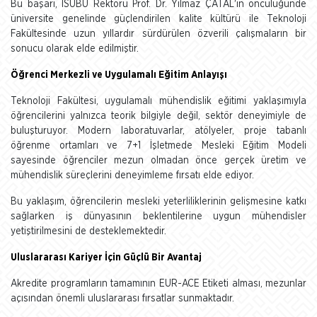
Bu başarı, ISUBÜ Rektörü Prof. Dr. Yılmaz ÇATAL'ın öncülüğünde
üniversite genelinde güçlendirilen kalite kültürü ile Teknoloji
Fakültesinde uzun yıllardır sürdürülen özverili çalışmaların bir
sonucu olarak elde edilmiştir.
Öğrenci Merkezli ve Uygulamalı Eğitim Anlayışı
Teknoloji Fakültesi, uygulamalı mühendislik eğitimi yaklaşımıyla
öğrencilerini yalnızca teorik bilgiyle değil, sektör deneyimiyle de
buluşturuyor. Modern laboratuvarlar, atölyeler, proje tabanlı
öğrenme ortamları ve 7+1 İşletmede Mesleki Eğitim Modeli
sayesinde öğrenciler mezun olmadan önce gerçek üretim ve
mühendislik süreçlerini deneyimleme fırsatı elde ediyor.
Bu yaklaşım, öğrencilerin mesleki yeterliliklerinin gelişmesine katkı
sağlarken iş dünyasının beklentilerine uygun mühendisler
yetiştirilmesini de desteklemektedir.
Uluslararası Kariyer İçin Güçlü Bir Avantaj
Akredite programların tamamının EUR-ACE Etiketi alması, mezunlar
açısından önemli uluslararası fırsatlar sunmaktadır.