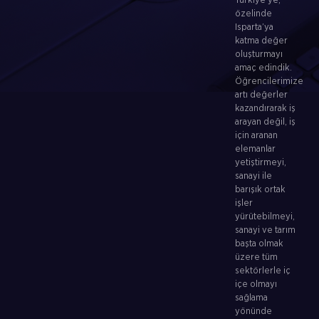
Türkiye’ye,
özelinde
Isparta’ya
katma değer
oluşturmayı
amaç edindik.
Öğrencilerimize
artı değerler
kazandırarak iş
arayan değil, iş
için aranan
elemanlar
yetiştirmeyi,
sanayi ile
barışık ortak
işler
yürütebilmeyi,
sanayi ve tarım
başta olmak
üzere tüm
sektörlerle iç
içe olmayı
sağlama
yönünde