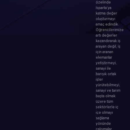
özelinde
Isparta’ya
katma değer
oluşturmayı
amaç edindik.
Öğrencilerimize
artı değerler
kazandırarak iş
arayan değil, iş
için aranan
elemanlar
yetiştirmeyi,
sanayi ile
barışık ortak
işler
yürütebilmeyi,
sanayi ve tarım
başta olmak
üzere tüm
sektörlerle iç
içe olmayı
sağlama
yönünde
çalışmalar