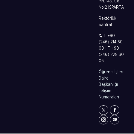
Mh. 143. Cd.
No:2 ISPARTA
Rektörlük
Santral
T. +90
(246) 214 60
00 | F. +90
(246) 228 30
06
Öğrenci İşleri
Daire
Başkanlığı
İletişim
Numaraları