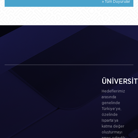
» Tüm Duyurular
ÜNİVERSİ
Hedeflerimiz
arasında
genelinde
Türkiye’ye,
özelinde
Isparta’ya
katma değer
oluşturmayı