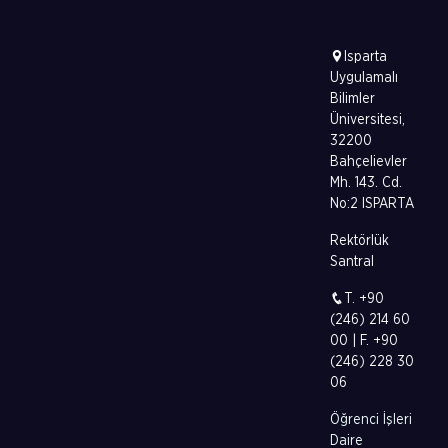
Isparta
Uygulamalı
Bilimler
Üniversitesi,
32200
Bahçelievler
Mh. 143. Cd.
No:2 ISPARTA
Rektörlük
Santral
T. +90
(246) 214 60
00 | F. +90
(246) 228 30
06
Öğrenci İşleri
Daire