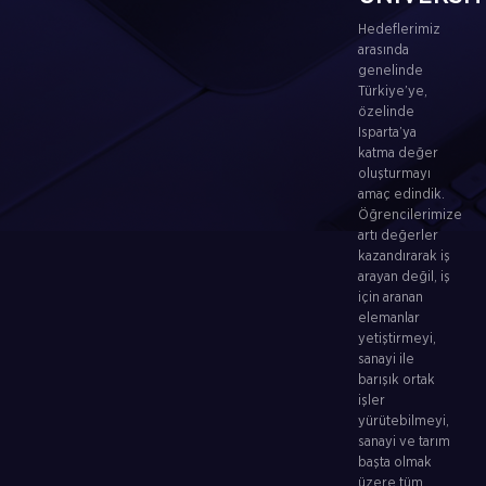
Hedeflerimiz
arasında
genelinde
Türkiye’ye,
özelinde
Isparta’ya
katma değer
oluşturmayı
amaç edindik.
Öğrencilerimize
artı değerler
kazandırarak iş
arayan değil, iş
için aranan
elemanlar
yetiştirmeyi,
sanayi ile
barışık ortak
işler
yürütebilmeyi,
sanayi ve tarım
başta olmak
üzere tüm