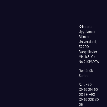
Isparta
Uygulamalı
Bilimler
Üniversitesi,
32200
Bahçelievler
Mh. 143. Cd.
No:2 ISPARTA
Rektörlük
Santral
T. +90
(246) 214 60
00 | F. +90
(246) 228 30
06