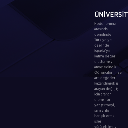
ÜNİVERSİ
Hedeflerimiz
arasında
genelinde
Türkiye’ye,
özelinde
Isparta’ya
katma değer
oluşturmayı
amaç edindik.
Öğrencilerimize
artı değerler
kazandırarak iş
arayan değil, iş
için aranan
elemanlar
yetiştirmeyi,
sanayi ile
barışık ortak
işler
yürütebilmeyi,