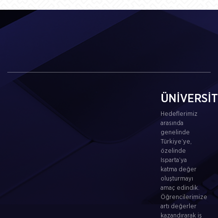
ÜNİVERSİ
Hedeflerimiz
arasında
genelinde
Türkiye’ye,
özelinde
Isparta’ya
katma değer
oluşturmayı
amaç edindik.
Öğrencilerimize
artı değerler
kazandırarak iş