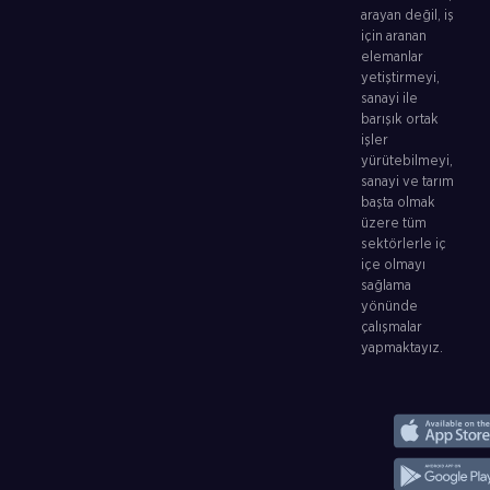
arayan değil, iş
için aranan
elemanlar
yetiştirmeyi,
sanayi ile
barışık ortak
işler
yürütebilmeyi,
sanayi ve tarım
başta olmak
üzere tüm
sektörlerle iç
içe olmayı
sağlama
yönünde
çalışmalar
yapmaktayız.