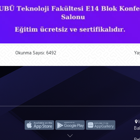
Okunma Sayısı: 6492
Ya
Ba
Rek