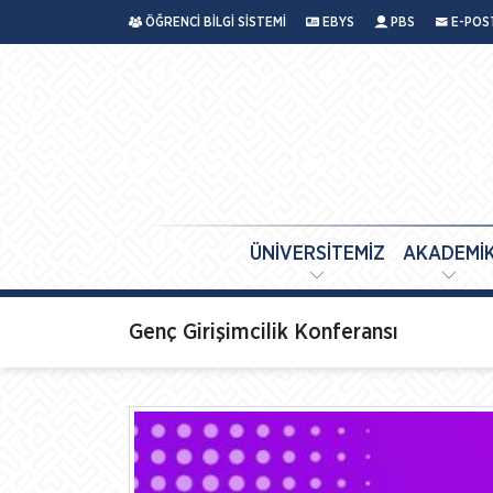
ÖĞRENCİ BİLGİ SİSTEMİ
EBYS
PBS
E-POS
ÜNİVERSİTEMİZ
AKADEMİ
Genç Girişimcilik Konferansı