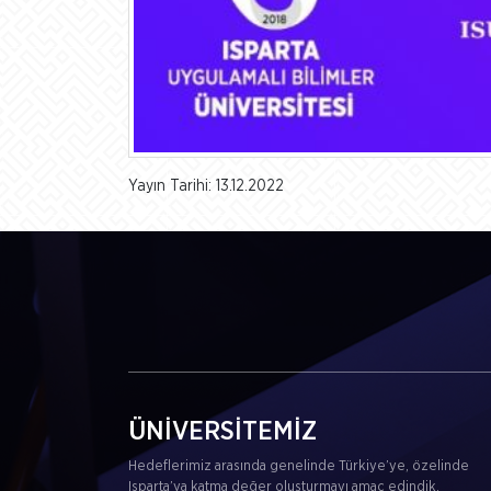
Yayın Tarihi: 13.12.2022
ÜNİVERSİTEMİZ
Hedeflerimiz arasında genelinde Türkiye’ye, özelinde
Isparta’ya katma değer oluşturmayı amaç edindik.