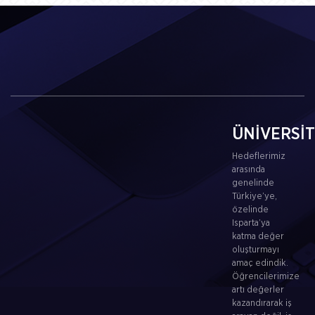
ÜNİVERSİ
Hedeflerimiz
arasında
genelinde
Türkiye’ye,
özelinde
Isparta’ya
katma değer
oluşturmayı
amaç edindik.
Öğrencilerimize
artı değerler
kazandırarak iş