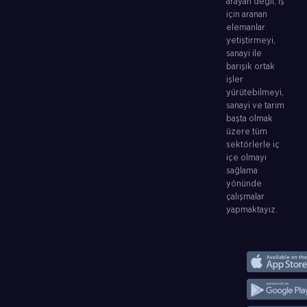
arayan değil, iş
için aranan
elemanlar
yetiştirmeyi,
sanayi ile
barışık ortak
işler
yürütebilmeyi,
sanayi ve tarım
başta olmak
üzere tüm
sektörlerle iç
içe olmayı
sağlama
yönünde
çalışmalar
yapmaktayız.