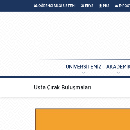
ÖĞRENCİ BİLGİ SİSTEMİ
EBYS
PBS
E-POS
ÜNİVERSİTEMİZ
AKADEMİ
Usta Çırak Buluşmaları