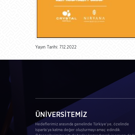
Yayın Tarihi: 7.12.2022
ÜNİVERSİTEMİZ
Hedeflerimiz arasında genelinde Türkiye’ye, özelinde
Isparta’ya katma değer oluşturmayı amaç edindik.