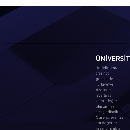
ÜNİVERSİ
Hedeflerimiz
arasında
genelinde
Türkiye’ye,
özelinde
Isparta’ya
katma değer
oluşturmayı
amaç edindik.
Öğrencilerimize
artı değerler
kazandırarak iş