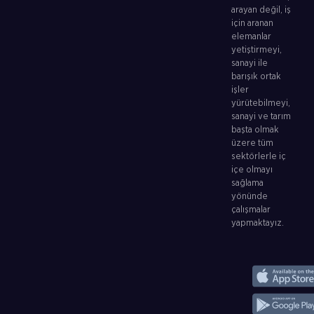
arayan değil, iş
için aranan
elemanlar
yetiştirmeyi,
sanayi ile
barışık ortak
işler
yürütebilmeyi,
sanayi ve tarım
başta olmak
üzere tüm
sektörlerle iç
içe olmayı
sağlama
yönünde
çalışmalar
yapmaktayız.