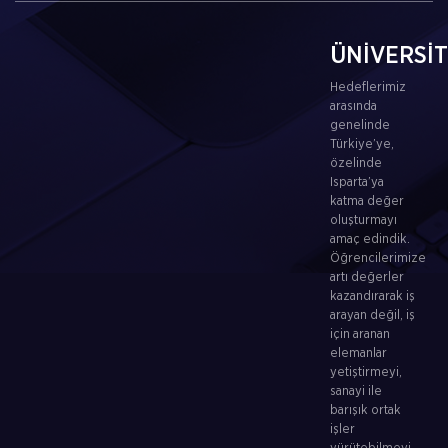
ÜNİVERSİ
Hedeflerimiz
arasında
genelinde
Türkiye’ye,
özelinde
Isparta’ya
katma değer
oluşturmayı
amaç edindik.
Öğrencilerimize
artı değerler
kazandırarak iş
arayan değil, iş
için aranan
elemanlar
yetiştirmeyi,
sanayi ile
barışık ortak
işler