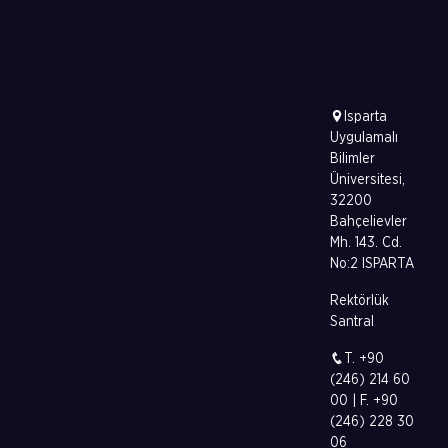
Isparta
Uygulamalı
Bilimler
Üniversitesi,
32200
Bahçelievler
Mh. 143. Cd.
No:2 ISPARTA
Rektörlük
Santral
T. +90
(246) 214 60
00 | F. +90
(246) 228 30
06