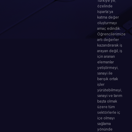
Türkiye’ye,
özelinde
Isparta’ya
katma değer
oluşturmayı
amaç edindik.
Öğrencilerimize
artı değerler
kazandırarak iş
arayan değil, iş
için aranan
elemanlar
yetiştirmeyi,
sanayi ile
barışık ortak
işler
yürütebilmeyi,
sanayi ve tarım
başta olmak
üzere tüm
sektörlerle iç
içe olmayı
sağlama
yönünde