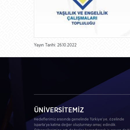
Yayın Tarihi: 26.10.2022
ÜNİVERSİTEMİZ
Hedeflerimiz arasında genelinde Türkiye’ye, özelinde
Isparta’ya katma değer oluşturmayı amaç edindik.