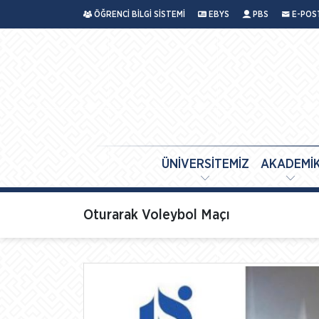
ÖĞRENCİ BİLGİ SİSTEMİ
EBYS
PBS
E-POS
ÜNİVERSİTEMİZ
AKADEMİ
Oturarak Voleybol Maçı