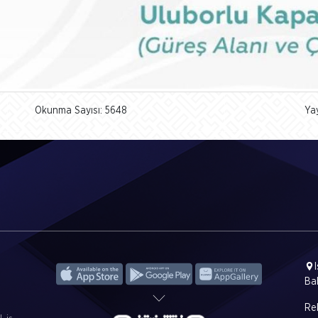
Okunma Sayısı: 5648
Ya
Ba
Rek