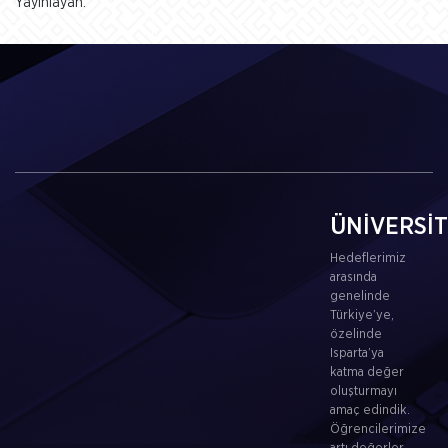
Yayınlayan:
ÜNİVERSİ
Hedeflerimiz
arasında
genelinde
Türkiye’ye,
özelinde
Isparta’ya
katma değer
oluşturmayı
amaç edindik.
Öğrencilerimize