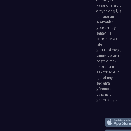
artı değerler
kazandırarak iş
arayan değil, iş
için aranan
elemanlar
yetiştirmeyi,
sanayi ile
barışık ortak
işler
yürütebilmeyi,
sanayi ve tarım
başta olmak
üzere tüm
sektörlerle iç
içe olmayı
sağlama
yönünde
çalışmalar
yapmaktayız.