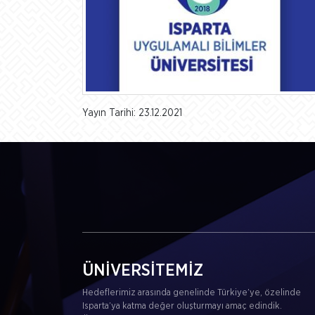
Yayın Tarihi: 23.12.2021
ÜNİVERSİTEMİZ
Hedeflerimiz arasında genelinde Türkiye’ye, özelinde
Isparta’ya katma değer oluşturmayı amaç edindik.