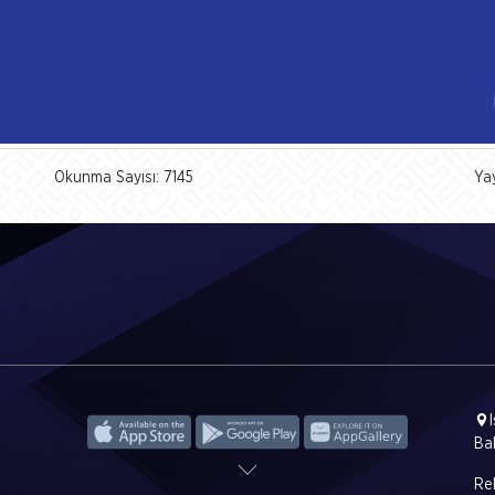
Okunma Sayısı: 7145
Ya
Ba
Rek