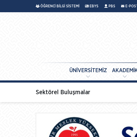
ÖĞRENCİ BİLGİ SİSTEMİ
EBYS
PBS
E-POS
ÜNİVERSİTEMİZ
AKADEMİ
Sektörel Buluşmalar