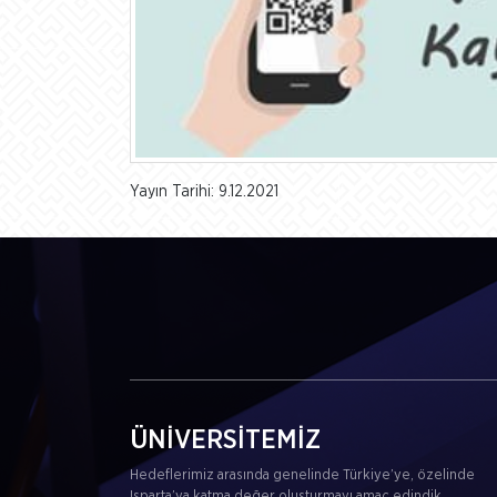
Yayın Tarihi: 9.12.2021
ÜNİVERSİTEMİZ
Hedeflerimiz arasında genelinde Türkiye’ye, özelinde
Isparta’ya katma değer oluşturmayı amaç edindik.