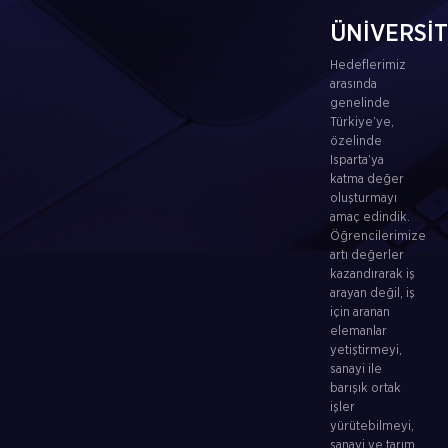
ÜNİVERSİ
Hedeflerimiz
arasında
genelinde
Türkiye’ye,
özelinde
Isparta’ya
katma değer
oluşturmayı
amaç edindik.
Öğrencilerimize
artı değerler
kazandırarak iş
arayan değil, iş
için aranan
elemanlar
yetiştirmeyi,
sanayi ile
barışık ortak
işler
yürütebilmeyi,
sanayi ve tarım