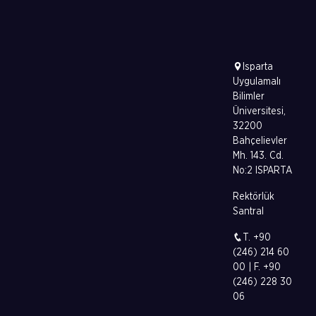
Isparta
Uygulamalı
Bilimler
Üniversitesi,
32200
Bahçelievler
Mh. 143. Cd.
No:2 ISPARTA
Rektörlük
Santral
T. +90
(246) 214 60
00 | F. +90
(246) 228 30
06