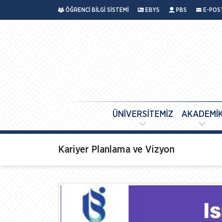
ÖĞRENCİ BİLGİ SİSTEMİ
EBYS
PBS
E-POS
ÜNİVERSİTEMİZ
AKADEMİ
Kariyer Planlama ve Vizyon