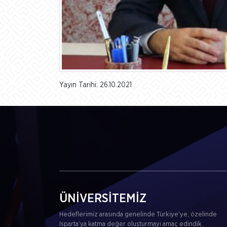
Yayın Tarihi: 26.10.2021
ÜNİVERSİTEMİZ
Hedeflerimiz arasında genelinde Türkiye’ye, özelinde
Isparta’ya katma değer oluşturmayı amaç edindik.