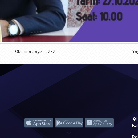
Okunma Sayısı: 5222
Ya
Ba
Rek