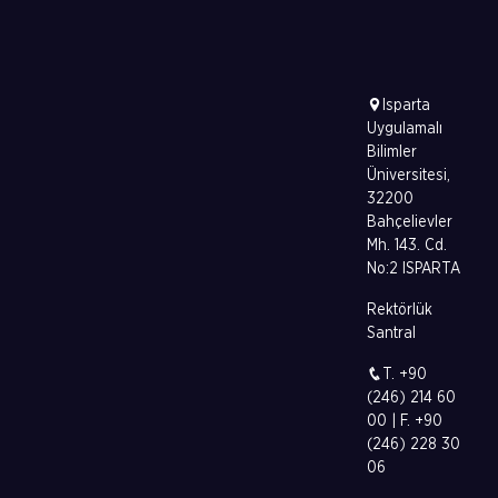
Isparta
Uygulamalı
Bilimler
Üniversitesi,
32200
Bahçelievler
Mh. 143. Cd.
No:2 ISPARTA
Rektörlük
Santral
T. +90
(246) 214 60
00 | F. +90
(246) 228 30
06