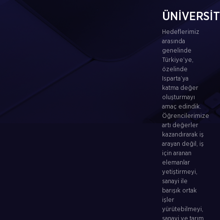
ÜNİVERSİ
Hedeflerimiz
arasında
genelinde
Türkiye’ye,
özelinde
Isparta’ya
katma değer
oluşturmayı
amaç edindik.
Öğrencilerimize
artı değerler
kazandırarak iş
arayan değil, iş
için aranan
elemanlar
yetiştirmeyi,
sanayi ile
barışık ortak
işler
yürütebilmeyi,
sanayi ve tarım