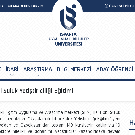
TA
AKADEMİK TAKVİM
ÖĞRENCİ BİLGİ
K
İDARİ
ARAŞTIRMA
BİLGİ MERKEZİ
ADAY ÖĞRENCİ
ülük Yetiştiriciliği Eğitimi"
ekli Eğitim Uygulama ve Araştırma Merkezi (SEM) ile Tıbbi Sülük
düzenlenen "Uygulamalı Tıbbi Sülük Yetiştiriciliği Eğitimi" yeni
H
ye’den ve Özbekistan'dan toplam 149 kursiyerin katılımıyla 10
töre nitelikli ve donanımlı yetiştiriciler kazandırmaya devam