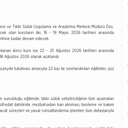
 üyesi ve Tıbbi Sülük Uygulama ve Araştırma Merkezi Müdürü Doç.
ecek olan kursların ilki, 16 - 19 Mayıs 2026 tarihleri arasında
arihine kadar devam edecek.
nlanan ikinci kurs ise 22 - 25 Ağustos 2026 tarihleri arasında
 18 Ağustos 2026 olarak açıklandı.
zeyde tutulması amacıyla 22 kişi ile sınırlandırılan eğitimler, yüz
n sunulduğu eğitimde, tıbbi sülük yetiştiriciliğinin tüm aşamaları
 müfredat dahilinde; mezbahadan kan alınması, besleme ve bakım
hracat süreçleri ve yasal ruhsatlandırma işlemleri tüm detaylarıyla