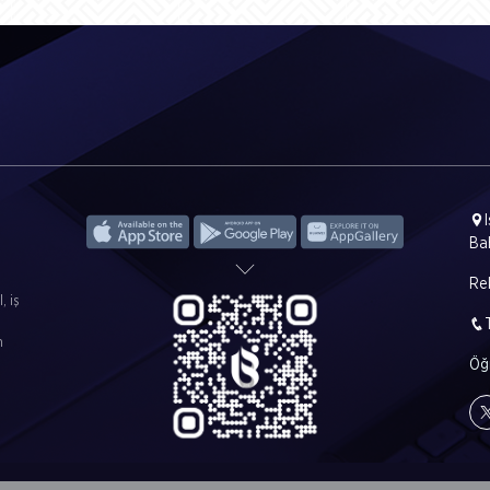
Ba
Rek
, iş
m
Öğr