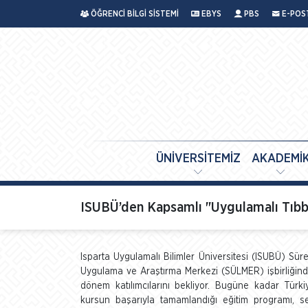
ÖĞRENCİ BİLGİ SİSTEMİ
EBYS
PBS
E-POS
ÜNİVERSİTEMİZ
AKADEMİ
ISUBÜ’den Kapsamlı "Uygulamalı Tıbbi S
Isparta Uygulamalı Bilimler Üniversitesi (ISUBÜ) Sür
Uygulama ve Araştırma Merkezi (SÜLMER) işbirliğinde 
dönem katılımcılarını bekliyor. Bugüne kadar Türki
kursun başarıyla tamamlandığı eğitim programı, sek