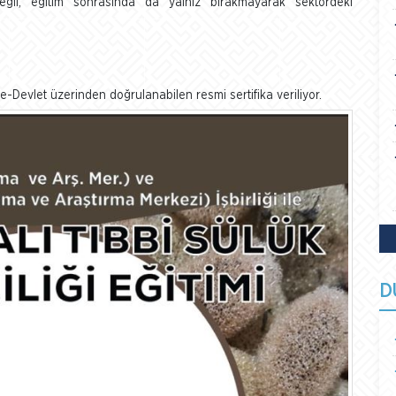
değil, eğitim sonrasında da yalnız bırakmayarak sektördeki
-Devlet üzerinden doğrulanabilen resmi sertifika veriliyor.
D