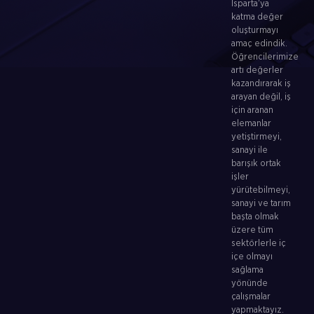
Isparta’ya
katma değer
oluşturmayı
amaç edindik.
Öğrencilerimize
artı değerler
kazandırarak iş
arayan değil, iş
için aranan
elemanlar
yetiştirmeyi,
sanayi ile
barışık ortak
işler
yürütebilmeyi,
sanayi ve tarım
başta olmak
üzere tüm
sektörlerle iç
içe olmayı
sağlama
yönünde
çalışmalar
yapmaktayız.