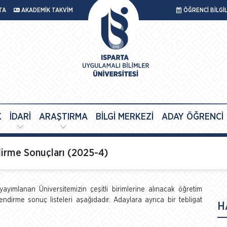
TA
AKADEMİK TAKVİM
ÖĞRENCİ BİLGİ
K
İDARİ
ARAŞTIRMA
BİLGİ MERKEZİ
ADAY ÖĞRENCİ
dirme Sonuçları (2025-4)
yayımlanan Üniversitemizin çeşitli birimlerine alınacak öğretim
ndirme sonuç listeleri aşağıdadır. Adaylara ayrıca bir tebligat
H