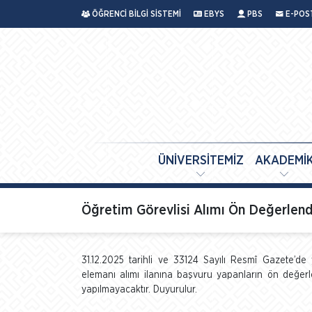
ÖĞRENCİ BİLGİ SİSTEMİ
EBYS
PBS
E-POS
ÜNİVERSİTEMİZ
AKADEMİ
Öğretim Görevlisi Alımı Ön Değerlen
31.12.2025 tarihli ve 33124 Sayılı Resmî Gazete’de 
elemanı alımı ilanına başvuru yapanların ön değerle
yapılmayacaktır. Duyurulur.