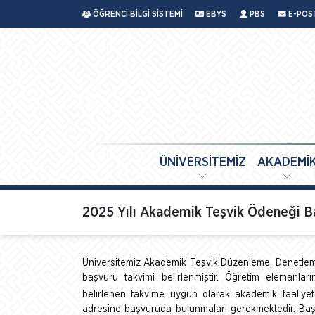
ÖĞRENCİ BİLGİ SİSTEMİ
EBYS
PBS
E-POS
ÜNİVERSİTEMİZ
AKADEMİ
2025 Yılı Akademik Teşvik Ödeneği B
Üniversitemiz Akademik Teşvik Düzenleme, Denetleme
başvuru takvimi belirlenmiştir. Öğretim elemanlar
belirlenen takvime uygun olarak akademik faaliyetle
adresine başvuruda bulunmaları gerekmektedir. Başvur