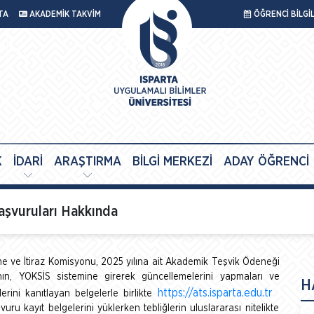
TA
AKADEMİK TAKVİM
ÖĞRENCİ BİLGİ
K
İDARİ
ARAŞTIRMA
BİLGİ MERKEZİ
ADAY ÖĞRENCİ
aşvuruları Hakkında
 ve İtiraz Komisyonu, 2025 yılına ait Akademik Teşvik Ödeneği
ının, YOKSİS sistemine girerek güncellemelerini yapmaları ve
H
https://ats.isparta.edu.tr
rini kanıtlayan belgelerle birlikte
u kayıt belgelerini yüklerken tebliğlerin uluslararası nitelikte