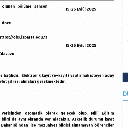
t olunan bölüme şahsen
15-26 Eylül 2025
.docx
https://obs.isparta.edu.tr
15-26 Eylül 2025
Kılavuzu
e bağlıdır. Elektronik kayıt (e–kayıt) yaptırmak isteyen aday
let şifresi almaları gerekmektedir.
D
 verisinden otomatik olarak gelecek olup. Millî Eğitim
bilgi de aynı ekranda yer alacaktır. Askerlik durumu kayıt
m Bakanlığından lise mezuniyet bilgisi alınamayan öğrenciler