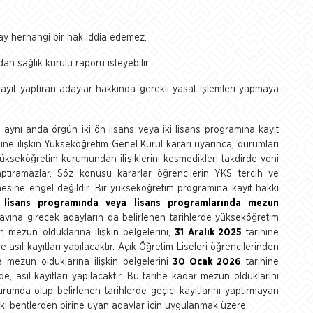
day herhangi bir hak iddia edemez.
an sağlık kurulu raporu isteyebilir.
kayıt yaptıran adaylar hakkında gerekli yasal işlemleri yapmaya
aynı anda örgün iki ön lisans veya iki lisans programına kayıt
e ilişkin Yükseköğretim Genel Kurul kararı uyarınca, durumları
ükseköğretim kurumundan ilişiklerini kesmedikleri takdirde yeni
yaptıramazlar. Söz konusu kararlar öğrencilerin YKS tercih ve
mesine engel değildir. Bir yükseköğretim programına kayıt hakkı
 lisans programında veya lisans programlarında mezun
avına girecek adayların da belirlenen tarihlerde yükseköğretim
ın mezun olduklarına ilişkin belgelerini,
31 Aralık 2025
tarihine
sıl kayıtları yapılacaktır. Açık Öğretim Liseleri öğrencilerinden
 mezun olduklarına ilişkin belgelerini
30 Ocak 2026
tarihine
 asıl kayıtları yapılacaktır. Bu tarihe kadar mezun olduklarını
urumda olup belirlenen tarihlerde geçici kayıtlarını yaptırmayan
aki bentlerden birine uyan adaylar için uygulanmak üzere;