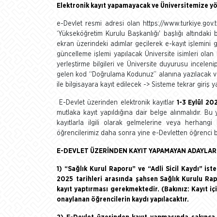
Elektronik kayıt yapamayacak ve Üniversitemize yön
e-Devlet resmi adresi olan https://www.turkiye.gov.
‘Yükseköğretim Kurulu Başkanlığı' başlığı altındaki
ekran üzerindeki adımlar geçilerek e-kayıt işlemini ge
güncelleme işlemi yapılacak Üniversite isimleri olan
yerleştirme bilgileri ve Üniversite duyurusu incele
gelen kod “Doğrulama Kodunuz” alanına yazılacak ve
ile bilgisayara kayıt edilecek -> Sisteme tekrar giriş ya
E-Devlet üzerinden elektronik kayıtlar
1-3 Eylül 20
mutlaka kayıt yapıldığına dair belge alınmalıdır. Bu
kayıtlarla ilgili olarak gelmelerine veya herhangi
öğrencilerimiz daha sonra yine e-Devletten öğrenci bel
E-DEVLET ÜZERİNDEN KAYIT YAPAMAYAN ADAYLAR 
1) “Sağlık Kurul Raporu” ve “Adli Sicil Kaydı” is
2025
tarihleri arasında
şahsen Sağlık Kurulu Rapo
kayıt yaptırması gerekmektedir. (Bakınız: Kayıt iç
onaylanan öğrencilerin kaydı yapılacaktır.