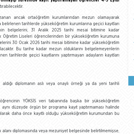
olmayıp süresinde kayıt yaptıramayan öğrenciler 4-5 Eylül
ırabilecektir.
azanan ancak ortaöğretim kurumlarından mezun olamayarak
belirlenen tarihlerde yükseköğretim kurumlarına geçici kayıtları
şkin belgelerini, 31 Aralık 2025 tarihi mesai bitimine kadar
k Öğretim Liseleri öğrencilerinden bir yükseköğretim kurumuna
gelerini 30 Ocak 2026 tarihi mesai bitimine kadar yükseköğretim
ılacaktır. Bu tarihe kadar mezun olduklarını belgelemeyenlerin
nen tarihlerde geçici kayıtlarını yaptırmayan adayların kayıtları
dığı diplomanın aslı veya onaylı örneği ya da yeni tarihli
 öğrencinin YÖKSİS veri tabanında başka bir yükseköğretim
de aynı düzeyde örgün bir programa kayıt yaptırmaması halinde
pılarak daha önce kayıtlı olduğu yükseköğretim kurumundan bu
k alanı diplomasında veya mezuniyet belgesinde belirtilmemişse,