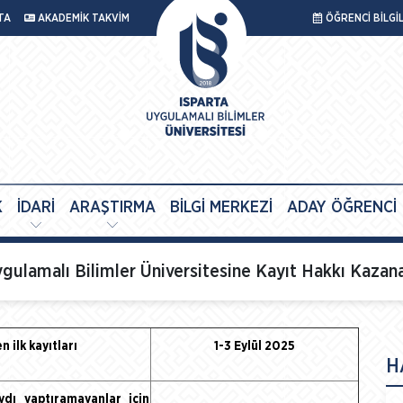
TA
AKADEMİK TAKVİM
ÖĞRENCİ BİLGİ
K
İDARİ
ARAŞTIRMA
BİLGİ MERKEZİ
ADAY ÖĞRENCİ
ulamalı Bilimler Üniversitesine Kayıt Hakkı Kazana
 ilk kayıtları
1-3 Eylül 2025
H
ydı yaptıramayanlar için