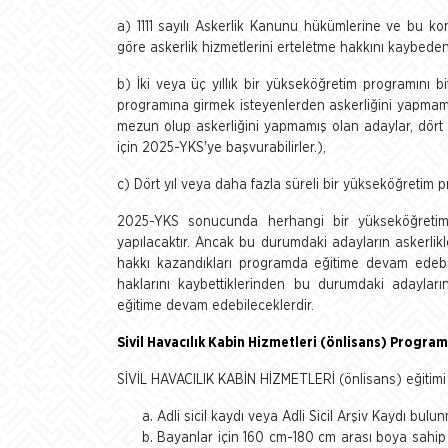
a) 1111 sayılı Askerlik Kanunu hükümlerine ve bu k
göre askerlik hizmetlerini erteletme hakkını kaybeden
b) İki veya üç yıllık bir yükseköğretim programını b
programına girmek isteyenlerden askerliğini yapmamış
mezun olup askerliğini yapmamış olan adaylar, dört 
için 2025-YKS'ye başvurabilirler.),
c) Dört yıl veya daha fazla süreli bir yükseköğretim 
2025-YKS sonucunda herhangi bir yükseköğretim 
yapılacaktır. Ancak bu durumdaki adayların askerlikler
hakkı kazandıkları programda eğitime devam edebil
haklarını kaybettiklerinden bu durumdaki adayların
eğitime devam edebileceklerdir.
Sivil Havacılık Kabin Hizmetleri (önlisans) Program
SİVİL HAVACILIK KABİN HİZMETLERİ (önlisans) eğitimi m
Adli sicil kaydı veya Adli Sicil Arşiv Kaydı bul
Bayanlar için 160 cm-180 cm arası boya sahip 