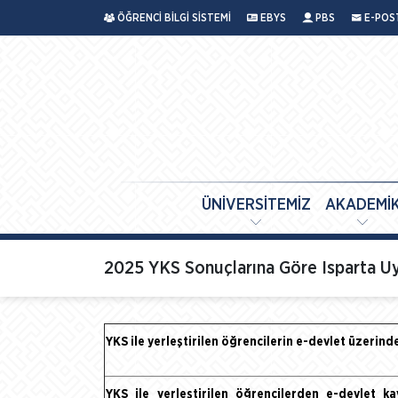
ÖĞRENCİ BİLGİ SİSTEMİ
EBYS
PBS
E-POS
ÜNİVERSİTEMİZ
AKADEMİ
2025 YKS Sonuçlarına Göre Isparta Uyg
YKS ile yerleştirilen öğrencilerin e-devlet üzerinden
YKS ile yerleştirilen öğrencilerden e-devlet ka