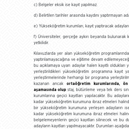
c) Belgeler eksik ise kayıt yapılmaz.
d) Belirtilen tarihler arasında kaydını yaptırmayan a
e) Yükseköğretim kurumları, kayıt yaptıracak adaylard
f) Üniversiteler, gerçeğe aykırı beyanda bulunarak 
yetkilidir.
Kılavuzlarda yer alan yükseköğretim programlarında 
yaptırılamayacağına ve eğitime devam edilemeyeceğin
bu açıklamaya uyan adaylar halen kayıtlı oldukları y
yerleştirildikleri yükseköğretim programına kayıt 
yerleştirmelerinde herhangi bir programa yerleştiril
kazanan ancak
ortaöğretim kurumlarında, ön
aşamasında olup
staj, bütünleme veya tek ders sın
kurumlarına geçici kayıtları yapılacaktır. Bu adaylar
kadar yükseköğretim kurumuna ibraz etmeleri halinde a
bir yükseköğretim kurumuna yerleşen adayların ise
kadar yükseköğretim kurumuna ibraz etmeleri halinde,
belgelemeyenlerin geçici kayıtları silinecek ve bu d
adayların kayıtları yapılmayacaktır. Durumları aşağıd