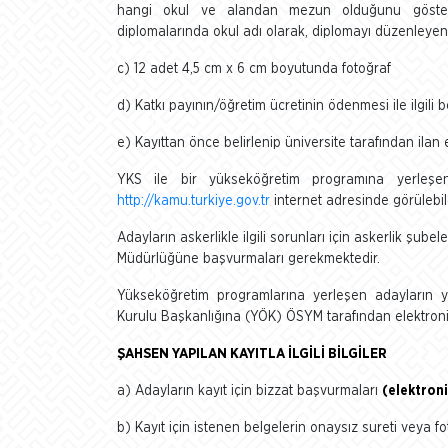
hangi okul ve alandan mezun olduğunu göster
diplomalarında okul adı olarak, diplomayı düzenleyen
c) 12 adet 4,5 cm x 6 cm boyutunda fotoğraf
d) Katkı payının/öğretim ücretinin ödenmesi ile ilgili 
e) Kayıttan önce belirlenip üniversite tarafından ilan 
YKS ile bir yükseköğretim programına yerleşen 
http://kamu.turkiye.gov.tr
internet adresinde görülebil
Adayların askerlikle ilgili sorunları için askerlik şubel
Müdürlüğüne başvurmaları gerekmektedir.
Yükseköğretim programlarına yerleşen adayların ye
Kurulu Başkanlığına (YÖK) ÖSYM tarafından elektronik 
ŞAHSEN YAPILAN KAYITLA İLGİLİ BİLGİLER
a) Adayların kayıt için bizzat başvurmaları
(elektroni
b) Kayıt için istenen belgelerin onaysız sureti veya f