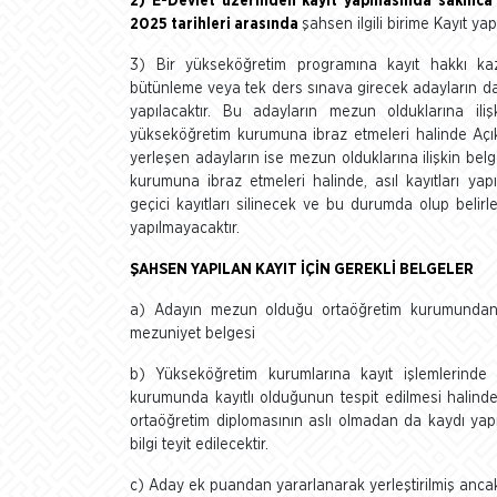
2) E-Devlet üzerinden kayıt yapmasında sakınca 
2025 tarihleri arasında
şahsen ilgili birime Kayıt yapt
3) Bir yükseköğretim programına kayıt hakkı k
bütünleme veya tek ders sınava girecek adayların da 
yapılacaktır. Bu adayların mezun olduklarına ili
yükseköğretim kurumuna ibraz etmeleri halinde Açı
yerleşen adayların ise mezun olduklarına ilişkin bel
kurumuna ibraz etmeleri halinde, asıl kayıtları yap
geçici kayıtları silinecek ve bu durumda olup belirle
yapılmayacaktır.
ŞAHSEN YAPILAN KAYIT İÇİN GEREKLİ BELGELER
a) Adayın mezun olduğu ortaöğretim kurumundan al
mezuniyet belgesi
b) Yükseköğretim kurumlarına kayıt işlemlerinde
kurumunda kayıtlı olduğunun tespit edilmesi halin
ortaöğretim diplomasının aslı olmadan da kaydı ya
bilgi teyit edilecektir.
c) Aday ek puandan yararlanarak yerleştirilmiş anca