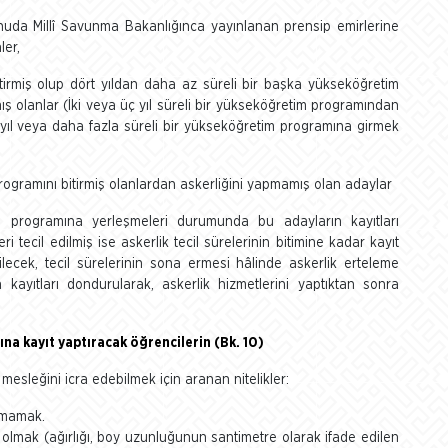
onuda Millî Savunma Bakanlığınca yayınlanan prensip emirlerine
ler,
itirmiş olup dört yıldan daha az süreli bir başka yükseköğretim
 olanlar (İki veya üç yıl süreli bir yükseköğretim programından
yıl veya daha fazla süreli bir yükseköğretim programına girmek
programını bitirmiş olanlardan askerliğini yapmamış olan adaylar
programına yerleşmeleri durumunda bu adayların kayıtları
i tecil edilmiş ise askerlik tecil sürelerinin bitimine kadar kayıt
ecek, tecil sürelerinin sona ermesi hâlinde askerlik erteleme
 kayıtları dondurularak, askerlik hizmetlerini yaptıktan sonra
ına kayıt yaptıracak öğrencilerin (Bk. 10)
esleğini icra edebilmek için aranan nitelikler:
unmamak.
olmak (ağırlığı, boy uzunluğunun santimetre olarak ifade edilen