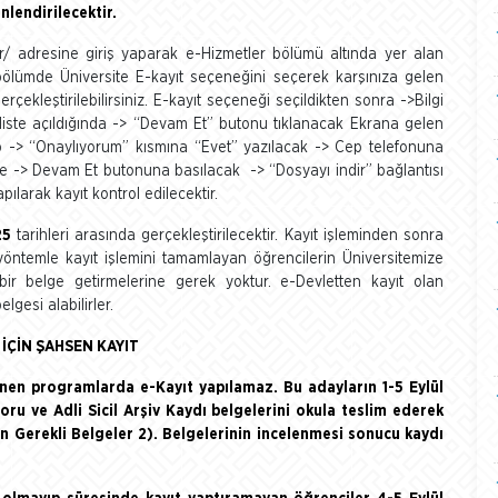
lendirilecektir.
tr/ adresine giriş yaparak e-Hizmetler bölümü altında yer alan
 bölümde Üniversite E-kayıt seçeneğini seçerek karşınıza gelen
rçekleştirilebilirsiniz. E-kayıt seçeneği seçildikten sonra ->Bilgi
 liste açıldığında -> “Devam Et” butonu tıklanacak Ekrana gelen
nip -> “Onaylıyorum” kısmına “Evet” yazılacak -> Cep telefonuna
 -> Devam Et butonuna basılacak -> “Dosyayı indir” bağlantısı
pılarak kayıt kontrol edilecektir.
25
tarihleri arasında gerçekleştirilecektir. Kayıt işleminden sonra
 yöntemle kayıt işlemini tamamlayan öğrencilerin Üniversitemize
 bir belge getirmelerine gerek yoktur. e-Devletten kayıt olan
gesi alabilirler.
İÇİN ŞAHSEN KAYIT
tenen programlarda e-Kayıt yapılamaz. Bu adayların 1-5 Eylül
ru ve Adli Sicil Arşiv Kaydı belgelerini okula teslim ederek
in Gerekli Belgeler 2). Belgelerinin incelenmesi sonucu kaydı