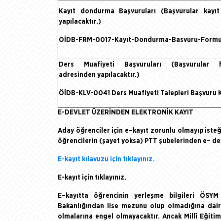
Kayıt dondurma Başvuruları (Başvurular kayı
yapılacaktır.)
OİDB-FRM-0017-Kayıt-Dondurma-Basvuru-Formu
Ders Muafiyeti Başvuruları (Başvurular
adresinden yapılacaktır.)
ÖİDB-KLV-0041 Ders Muafiyeti Talepleri Başvuru 
E-DEVLET ÜZERİNDEN ELEKTRONİK KAYIT
Aday öğrenciler için e–kayıt zorunlu olmayıp isteğ
öğrencilerin (şayet yoksa) PTT şubelerinden e– dev
E-kayıt kılavuzu için tıklayınız.
E-kayıt için tıklayınız.
E–kayıtta öğrencinin yerleşme bilgileri ÖSYM
Bakanlığından lise mezunu olup olmadığına dair 
olmalarına engel olmayacaktır. Ancak Millî Eğiti