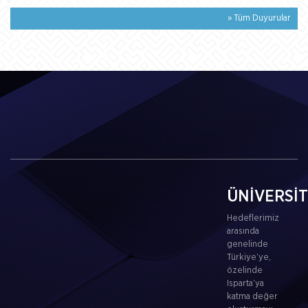
» Tüm Duyurular
ÜNİVERSİ
Hedeflerimiz
arasında
genelinde
Türkiye’ye,
özelinde
Isparta’ya
katma değer