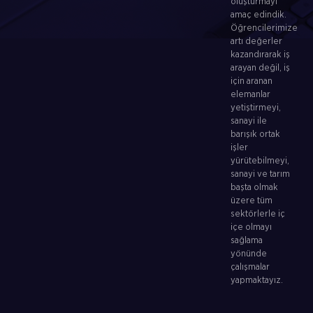
oluşturmayı
amaç edindik.
Öğrencilerimize
artı değerler
kazandırarak iş
arayan değil, iş
için aranan
elemanlar
yetiştirmeyi,
sanayi ile
barışık ortak
işler
yürütebilmeyi,
sanayi ve tarım
başta olmak
üzere tüm
sektörlerle iç
içe olmayı
sağlama
yönünde
çalışmalar
yapmaktayız.