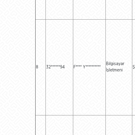
Bilgisayar
8
32******94
F**** Y**********
Ş
İşletmeni