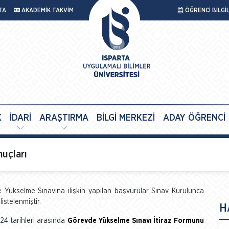
TA
AKADEMİK TAKVİM
ÖĞRENCİ BİLGİ
K
İDARİ
ARAŞTIRMA
BİLGİ MERKEZİ
ADAY ÖĞRENCİ
uçları
Yükselme Sınavına ilişkin yapılan başvurular Sınav Kurulunca
istelenmiştir.
H
24 tarihleri arasında
Görevde Yükselme Sınavı İtiraz Formunu