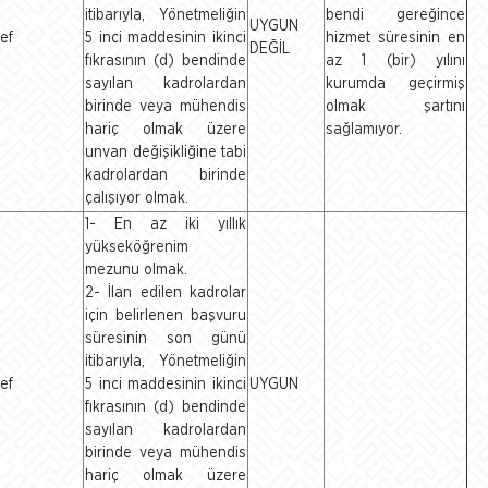
itibarıyla, Yönetmeliğin
bendi gereğince
UYGUN
ef
5 inci maddesinin ikinci
hizmet süresinin en
DEĞİL
fıkrasının (d) bendinde
az 1 (bir) yılını
sayılan kadrolardan
kurumda geçirmiş
birinde veya mühendis
olmak şartını
hariç olmak üzere
sağlamıyor.
unvan değişikliğine tabi
kadrolardan birinde
çalışıyor olmak.
1- En az iki yıllık
yükseköğrenim
mezunu olmak.
2- İlan edilen kadrolar
için belirlenen başvuru
süresinin son günü
itibarıyla, Yönetmeliğin
ef
5 inci maddesinin ikinci
UYGUN
fıkrasının (d) bendinde
sayılan kadrolardan
birinde veya mühendis
hariç olmak üzere