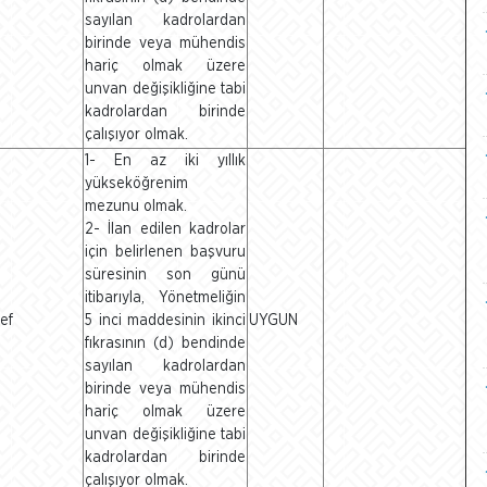
sayılan kadrolardan
birinde veya mühendis
hariç olmak üzere
unvan değişikliğine tabi
kadrolardan birinde
çalışıyor olmak.
1- En az iki yıllık
yükseköğrenim
mezunu olmak.
2- İlan edilen kadrolar
için belirlenen başvuru
süresinin son günü
itibarıyla, Yönetmeliğin
ef
5 inci maddesinin ikinci
UYGUN
fıkrasının (d) bendinde
sayılan kadrolardan
birinde veya mühendis
hariç olmak üzere
unvan değişikliğine tabi
kadrolardan birinde
çalışıyor olmak.