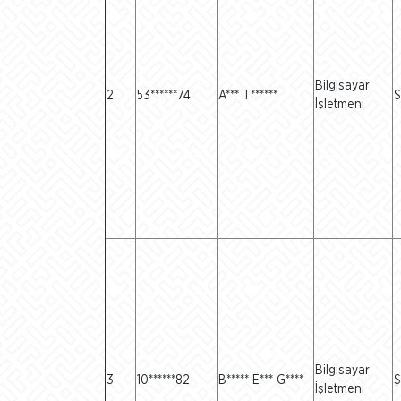
Bilgisayar
2
53******74
A*** T******
Ş
İşletmeni
Bilgisayar
3
10******82
B***** E*** G****
Ş
İşletmeni