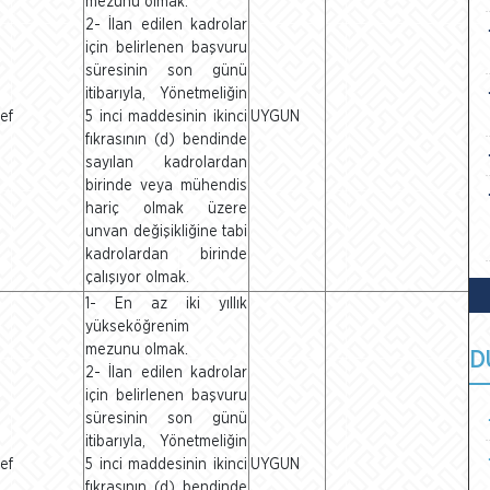
mezunu olmak.
2- İlan edilen kadrolar
için belirlenen başvuru
süresinin son günü
itibarıyla, Yönetmeliğin
ef
5 inci maddesinin ikinci
UYGUN
fıkrasının (d) bendinde
sayılan kadrolardan
birinde veya mühendis
hariç olmak üzere
unvan değişikliğine tabi
kadrolardan birinde
çalışıyor olmak.
1- En az iki yıllık
yükseköğrenim
mezunu olmak.
D
2- İlan edilen kadrolar
için belirlenen başvuru
süresinin son günü
itibarıyla, Yönetmeliğin
ef
5 inci maddesinin ikinci
UYGUN
fıkrasının (d) bendinde