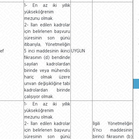
1- En az iki yıllık
yükseköğrenim
mezunu olmak.
2- İlan edilen kadrolar
için belirlenen başvuru
süresinin son günü
itibarıyla, Yönetmeliğin
ef
5 inci maddesinin ikinci
UYGUN
fıkrasının (d) bendinde
sayılan kadrolardan
birinde veya mühendis
hariç olmak üzere
unvan değişikliğine tabi
kadrolardan birinde
çalışıyor olmak.
1- En az iki yıllık
yükseköğrenim
mezunu olmak.
2- İlan edilen kadrolar
İlgili Yönetmeliğin
için belirlenen başvuru
6'ncı maddesinin
süresinin son günü
birinci fıkrasının (b)