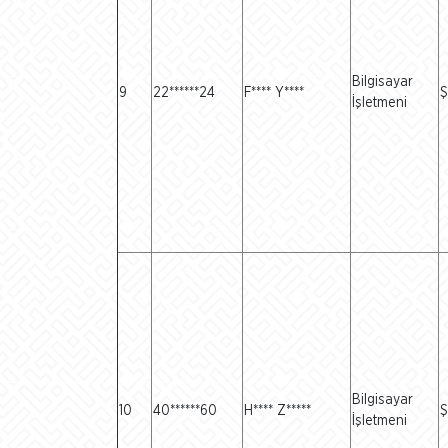
Bilgisayar
9
22******24
F**** Y****
Ş
İşletmeni
Bilgisayar
10
40******60
H**** Z*****
Ş
İşletmeni