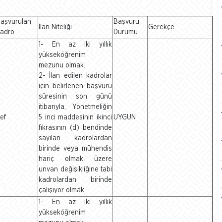
aşvurulan
Başvuru
İlan Niteliği
Gerekçe
adro
Durumu
1- En az iki yıllık
yükseköğrenim
mezunu olmak.
2- İlan edilen kadrolar
için belirlenen başvuru
süresinin son günü
itibarıyla, Yönetmeliğin
ef
5 inci maddesinin ikinci
UYGUN
fıkrasının (d) bendinde
sayılan kadrolardan
birinde veya mühendis
hariç olmak üzere
unvan değişikliğine tabi
kadrolardan birinde
çalışıyor olmak.
1- En az iki yıllık
yükseköğrenim