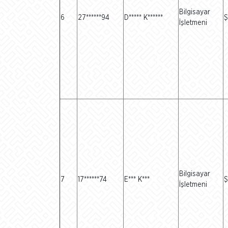
Bilgisayar
6
27******94
D***** K******
Ş
İşletmeni
Bilgisayar
7
17******74
E*** K***
Ş
İşletmeni