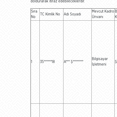
doldurarak itiraz edebileceklerdir.
Sıra
Mevcut Kadro
B
TC Kimlik No
Adı Soyadı
No
Ünvanı
K
Bilgisayar
1
35******18
A*** Ş********
Ş
İşletmeni