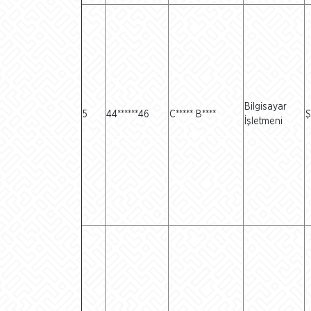
Bilgisayar
5
44******46
C***** B****
Ş
İşletmeni