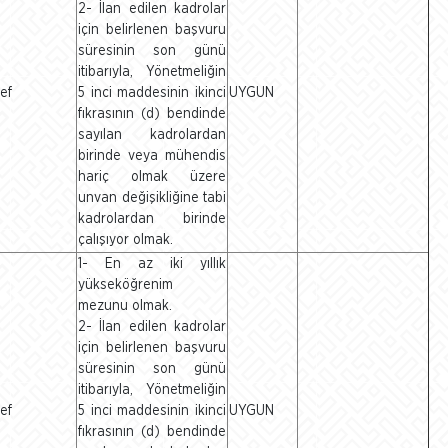
2- İlan edilen kadrolar
için belirlenen başvuru
süresinin son günü
itibarıyla, Yönetmeliğin
ef
5 inci maddesinin ikinci
UYGUN
fıkrasının (d) bendinde
sayılan kadrolardan
birinde veya mühendis
hariç olmak üzere
unvan değişikliğine tabi
kadrolardan birinde
çalışıyor olmak.
1- En az iki yıllık
yükseköğrenim
mezunu olmak.
2- İlan edilen kadrolar
için belirlenen başvuru
süresinin son günü
itibarıyla, Yönetmeliğin
ef
5 inci maddesinin ikinci
UYGUN
fıkrasının (d) bendinde