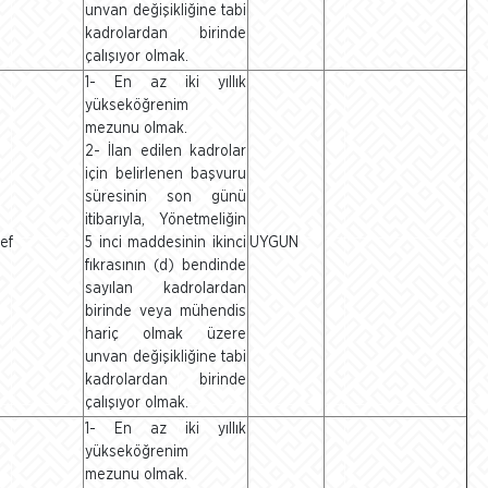
unvan değişikliğine tabi
kadrolardan birinde
çalışıyor olmak.
1- En az iki yıllık
yükseköğrenim
mezunu olmak.
2- İlan edilen kadrolar
için belirlenen başvuru
süresinin son günü
itibarıyla, Yönetmeliğin
ef
5 inci maddesinin ikinci
UYGUN
fıkrasının (d) bendinde
sayılan kadrolardan
birinde veya mühendis
hariç olmak üzere
unvan değişikliğine tabi
kadrolardan birinde
çalışıyor olmak.
1- En az iki yıllık
yükseköğrenim
mezunu olmak.