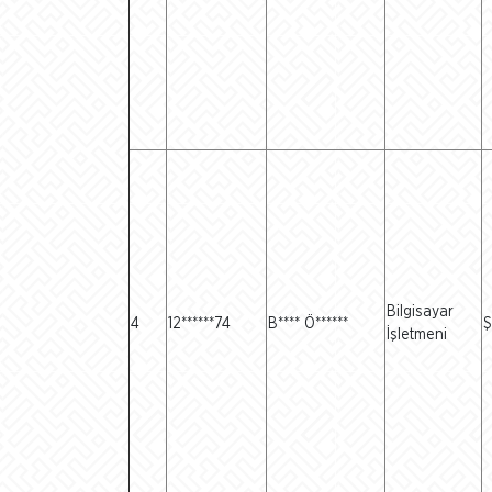
Bilgisayar
4
12******74
B**** Ö******
Ş
İşletmeni