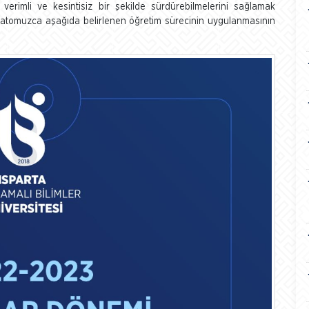
erimli ve kesintisiz bir şekilde sürdürebilmelerini sağlamak
natomuzca aşağıda belirlenen öğretim sürecinin uygulanmasının