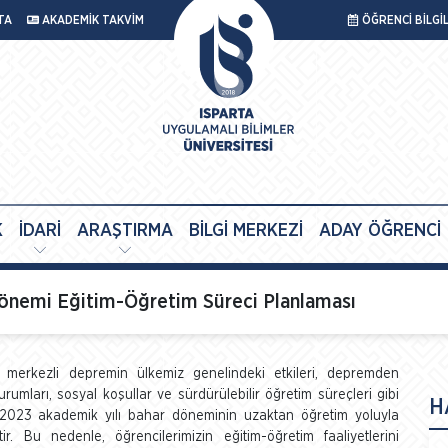
TA
AKADEMİK TAKVİM
ÖĞRENCİ BİLGİ
K
İDARİ
ARAŞTIRMA
BİLGİ MERKEZİ
ADAY ÖĞRENCİ
Dönemi Eğitim-Öğretim Süreci Planlaması
merkezli depremin ülkemiz genelindeki etkileri, depremden
rumları, sosyal koşullar ve sürdürülebilir öğretim süreçleri gibi
H
2-2023 akademik yılı bahar döneminin uzaktan öğretim yoluyla
. Bu nedenle, öğrencilerimizin eğitim-öğretim faaliyetlerini