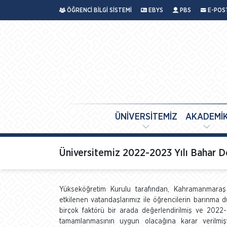
ÖĞRENCİ BİLGİ SİSTEMİ
EBYS
PBS
E-POS
ÜNİVERSİTEMİZ
AKADEMİ
Üniversitemiz 2022-2023 Yılı Bahar 
Yükseköğretim Kurulu tarafından, Kahramanmaraş 
etkilenen vatandaşlarımız ile öğrencilerin barınma du
birçok faktörü bir arada değerlendirilmiş ve 202
tamamlanmasının uygun olacağına karar verilmiştir