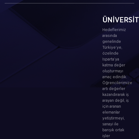
ÜNİVERSİ
Hedeflerimiz
arasında
genelinde
Türkiye’ye,
özelinde
Isparta’ya
katma değer
oluşturmayı
amaç edindik.
Öğrencilerimize
artı değerler
kazandırarak iş
arayan değil, iş
için aranan
elemanlar
yetiştirmeyi,
sanayi ile
barışık ortak
işler