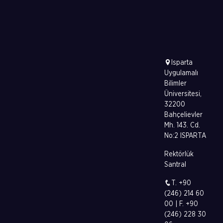
Isparta
Uygulamalı
Bilimler
Üniversitesi,
32200
Bahçelievler
Mh. 143. Cd.
No:2 ISPARTA
Rektörlük
Santral
T. +90
(246) 214 60
00 | F. +90
(246) 228 30