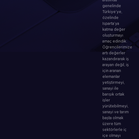
arasında
genelinde
Türkiye’ye,
özelinde
Isparta’ya
katma değer
oluşturmayı
amaç edindik.
Öğrencilerimize
artı değerler
kazandırarak iş
arayan değil, iş
için aranan
elemanlar
yetiştirmeyi,
sanayi ile
barışık ortak
işler
yürütebilmeyi,
sanayi ve tarım
başta olmak
üzere tüm
sektörlerle iç
içe olmayı