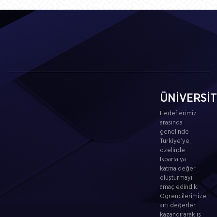
ÜNİVERSİ
Hedeflerimiz
arasında
genelinde
Türkiye’ye,
özelinde
Isparta’ya
katma değer
oluşturmayı
amaç edindik.
Öğrencilerimize
artı değerler
kazandırarak iş