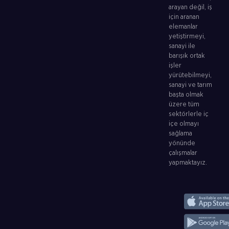
arayan değil, iş
için aranan
elemanlar
yetiştirmeyi,
sanayi ile
barışık ortak
işler
yürütebilmeyi,
sanayi ve tarım
başta olmak
üzere tüm
sektörlerle iç
içe olmayı
sağlama
yönünde
çalışmalar
yapmaktayız.