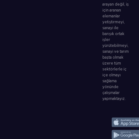
arayan değil, iş
için aranan
elemanlar
yetiştirmeyi,
sanayi ile
barışık ortak
işler
yürütebilmeyi,
sanayi ve tarım
başta olmak
üzere tüm
sektörlerle iç
içe olmayı
sağlama
yönünde
çalışmalar
yapmaktayız.