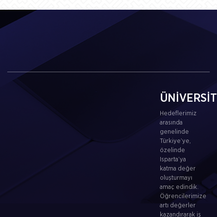
ÜNİVERSİ
Hedeflerimiz
arasında
genelinde
Türkiye’ye,
özelinde
Isparta’ya
katma değer
oluşturmayı
amaç edindik.
Öğrencilerimize
artı değerler
kazandırarak iş